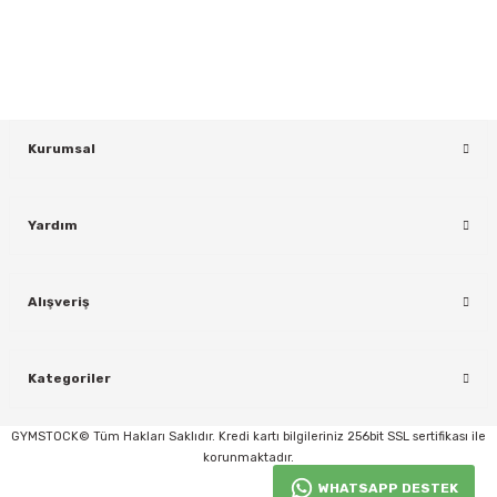
KAYDOL
Kurumsal
Yardım
rı
Alışveriş
Kategoriler
GYMSTOCK© Tüm Hakları Saklıdır. Kredi kartı bilgileriniz 256bit SSL sertifikası ile
korunmaktadır.
WHATSAPP DESTEK