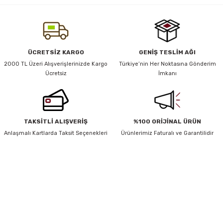
yetersiz gördüğünüz noktaları öneri formunu kullanarak tarafımıza
iletebilirsiniz.
Görüş ve önerileriniz için teşekkür ederiz.
y Thai
Ürün resmi kalitesiz, bozuk veya görüntülenemiyor.
ÜCRETSİZ KARGO
GENİŞ TESLİM AĞI
stıkları
Ürün açıklamasında eksik bilgiler bulunuyor.
2000 TL Üzeri Alışverişlerinizde Kargo
Türkiye’nin Her Noktasına Gönderim
Ücretsiz
İmkanı
Ürün bilgilerinde hatalar bulunuyor.
Ürün fiyatı diğer sitelerden daha pahalı.
Bu ürüne benzer farklı alternatifler olmalı.
r
TAKSİTLİ ALIŞVERİŞ
%100 ORİJİNAL ÜRÜN
vüş)
Anlaşmalı Kartlarda Taksit Seçenekleri
Ürünlerimiz Faturalı ve Garantilidir
HABER BÜLTENİ
Gönder
Yeniliklerden ve Kampanyalardan Haberdar Olmak İçin Haber
Bültenimize Kaydolun
er
KAYDOL