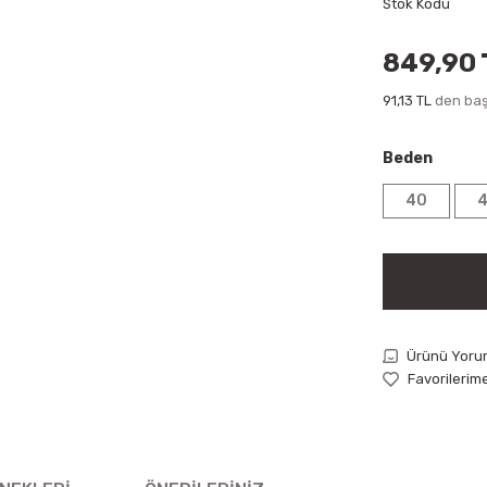
Stok Kodu
849,90 
91,13 TL
den başl
Beden
40
Ürünü Yoru