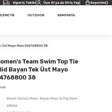
Sipariş Takibi
Üye Ol ya da Giriş Yap
Sepetim
(
)
OZMETİK
OUTDOOR
KAMPANYA
ek Üst Mayo Mavi 004768800 38
omen's Team Swim Top Tie
lid Bayan Tek Üst Mayo
04768800 38
orum
Bayan Yüzücü Mayo
,
Bayan Mayo & Plaj Giyim
ARENA