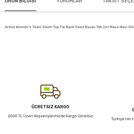
ÜRÜN BILGISI
YORUMLAR
TAKSIT SEÇE
Arena Women's Team Swim Top Tie Back Solid Bayan Tek Üst Mayo Mavi 0
Bu ürünün fiyat bilgisi, resim, ürün açıklamalarında ve diğer konularda
Görüş ve önerileriniz için teşekkür ederiz.
Ürün resmi kalitesiz, bozuk veya görüntülenemiyor.
Ürün açıklamasında eksik bilgiler bulunuyor.
Ürün bilgilerinde hatalar bulunuyor.
Ürün fiyatı diğer sitelerden daha pahalı.
Bu ürüne benzer farklı alternatifler olmalı.
ÜCRETSİZ KARGO
2000 TL Üzeri Alışverişlerinizde Kargo Ücretsiz
Türkiye’nin