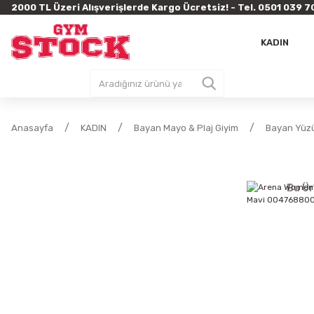
2000 TL Üzeri Alışverişlerde Kargo Ücretsiz! - Tel. 0501 03
KADIN
Anasayfa
KADIN
Bayan Mayo & Plaj Giyim
Bayan Yüz
Bu Ür