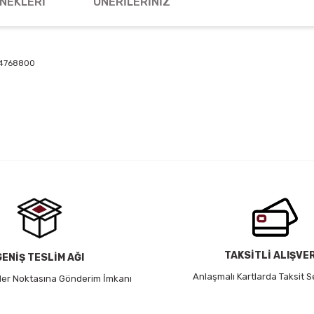
NEKLERI
ÖNERILERINIZ
04768800
 yetersiz gördüğünüz noktaları öneri formunu kullanarak tarafımıza iletebil
Bu ürüne ilk yorumu siz yapın!
Yorum Yaz
TAKSİTLİ ALIŞVE
GENİŞ TESLİM AĞI
Anlaşmalı Kartlarda Taksit S
 Her Noktasına Gönderim İmkanı