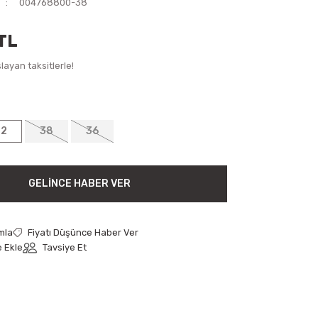
004768800-38
TL
ayan taksitlerle!
42
38
36
GELINCE HABER VER
mla
Fiyatı Düşünce Haber Ver
Tavsiye Et