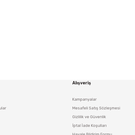
Gönder
HABER BÜLTENİ
Yeniliklerden ve Kampanyalardan Haberdar Olmak İçin
Haber Bültenimize Kaydolun
KAYDOL
Alışveriş
Kampanyalar
ular
Mesafeli Satış Sözleşmesi
Gizlilik ve Güvenlik
İptal İade Koşulları
Havale Bildirim Formu