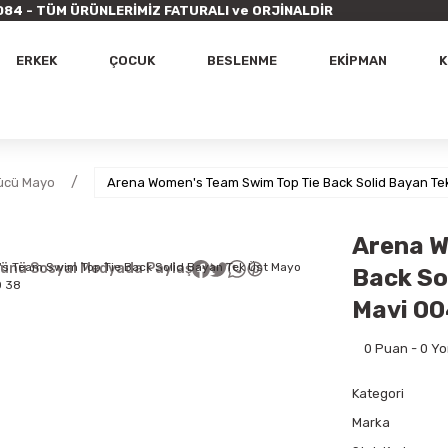
9 7084 - TÜM ÜRÜNLERİMİZ FATURALI ve ORJİNALDİR
ERKEK
ÇOCUK
BESLENME
EKİPMAN
K
ücü Mayo
Arena Women's Team Swim Top Tie Back Solid Bayan T
Arena W
ünü Sosyal Medyada Paylaş
Back So
Mavi 0
0 Puan - 0 Y
Kategori
Marka