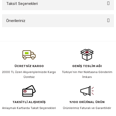
Taksit Seçenekleri
Bu ürüne ilk yorumu siz yapın!
y Thai
Önerileriniz
Yorum Yaz
stıkları
Bu ürünün fiyat bilgisi, resim, ürün açıklamalarında ve diğer konularda
yetersiz gördüğünüz noktaları öneri formunu kullanarak tarafımıza
iletebilirsiniz.
Görüş ve önerileriniz için teşekkür ederiz.
r
Ürün resmi kalitesiz, bozuk veya görüntülenemiyor.
ÜCRETSİZ KARGO
GENİŞ TESLİM AĞI
vüş)
Ürün açıklamasında eksik bilgiler bulunuyor.
2000 TL Üzeri Alışverişlerinizde Kargo
Türkiye’nin Her Noktasına Gönderim
Ücretsiz
İmkanı
Ürün bilgilerinde hatalar bulunuyor.
Ürün fiyatı diğer sitelerden daha pahalı.
Bu ürüne benzer farklı alternatifler olmalı.
TAKSİTLİ ALIŞVERİŞ
%100 ORİJİNAL ÜRÜN
er
Anlaşmalı Kartlarda Taksit Seçenekleri
Ürünlerimiz Faturalı ve Garantilidir