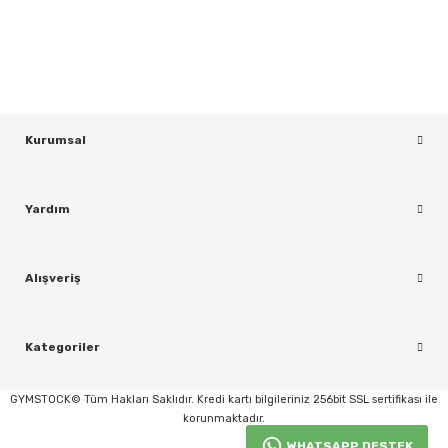
Bültenimize Kaydolun
KAYDOL
Kurumsal
Yardım
rı
Alışveriş
Kategoriler
GYMSTOCK© Tüm Hakları Saklıdır. Kredi kartı bilgileriniz 256bit SSL sertifikası ile
korunmaktadır.
WHATSAPP DESTEK