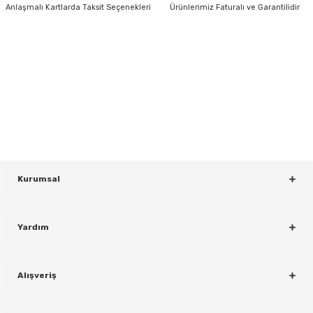
Anlaşmalı Kartlarda Taksit Seçenekleri
Ürünlerimiz Faturalı ve Garantilidir
HABER BÜLTENİ
Gönder
Yeniliklerden ve Kampanyalardan Haberdar Olmak İçin Haber
Bültenimize Kaydolun
KAYDOL
rı
Kurumsal
Yardım
Alışveriş