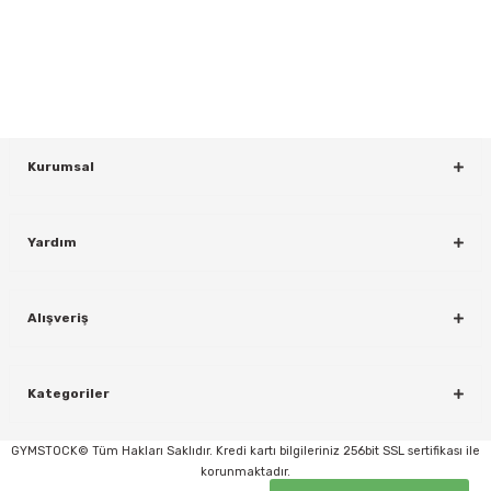
Bültenimize Kaydolun
KAYDOL
Kurumsal
Yardım
rı
Alışveriş
Kategoriler
GYMSTOCK© Tüm Hakları Saklıdır. Kredi kartı bilgileriniz 256bit SSL sertifikası ile
korunmaktadır.