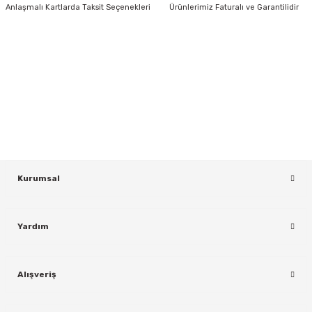
Anlaşmalı Kartlarda Taksit Seçenekleri
Ürünlerimiz Faturalı ve Garantilidir
HABER BÜLTENİ
Gönder
Yeniliklerden ve Kampanyalardan Haberdar Olmak İçin Haber
Bültenimize Kaydolun
KAYDOL
rı
Kurumsal
Yardım
Alışveriş