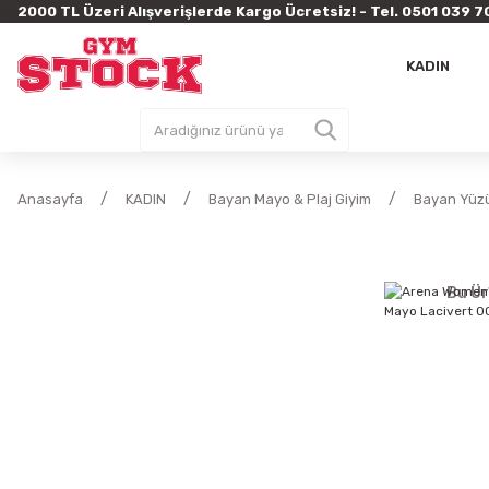
2000 TL Üzeri Alışverişlerde Kargo Ücretsiz! - Tel. 0501 03
KADIN
Anasayfa
KADIN
Bayan Mayo & Plaj Giyim
Bayan Yüz
Bu Ür