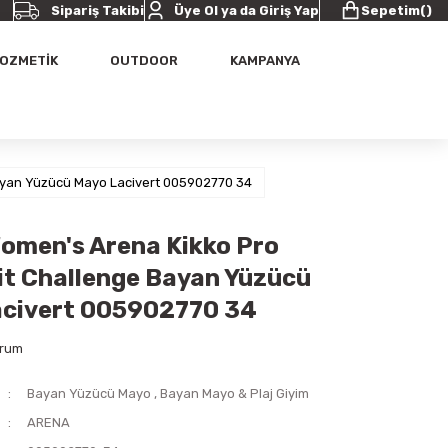
Sipariş Takibi
Üye Ol ya da Giriş Yap
Sepetim
(
)
OZMETİK
OUTDOOR
KAMPANYA
ayan Yüzücü Mayo Lacivert 005902770 34
omen's Arena Kikko Pro
t Challenge Bayan Yüzücü
civert 005902770 34
orum
Bayan Yüzücü Mayo
,
Bayan Mayo & Plaj Giyim
ARENA