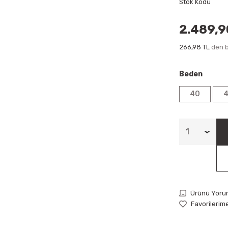
Stok Kodu
2.489,9
266,98 TL
den b
Beden
40
Ürünü Yoru