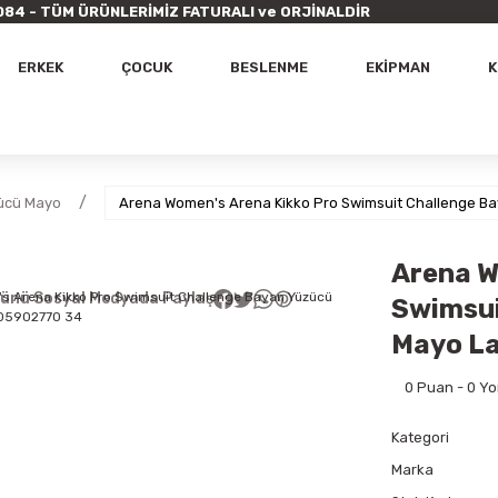
9 7084 - TÜM ÜRÜNLERİMİZ FATURALI ve ORJİNALDİR
ERKEK
ÇOCUK
BESLENME
EKİPMAN
K
ücü Mayo
Arena Women's Arena Kikko Pro Swimsuit Challenge B
Arena W
ünü Sosyal Medyada Paylaş
Swimsui
Mayo La
0 Puan - 0 Y
Kategori
Marka