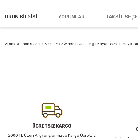
ÜRÜN BILGISI
YORUMLAR
TAKSIT SEÇE
Arena Women's Arena Kikko Pro Swimsuit Challenge Bayan Yüzücü Mayo L
Bu ürünün fiyat bilgisi, resim, ürün açıklamalarında ve diğer konularda
Görüş ve önerileriniz için teşekkür ederiz.
Ürün resmi kalitesiz, bozuk veya görüntülenemiyor.
Ürün açıklamasında eksik bilgiler bulunuyor.
Ürün bilgilerinde hatalar bulunuyor.
Ürün fiyatı diğer sitelerden daha pahalı.
Bu ürüne benzer farklı alternatifler olmalı.
ÜCRETSİZ KARGO
2000 TL Üzeri Alışverişlerinizde Kargo Ücretsiz