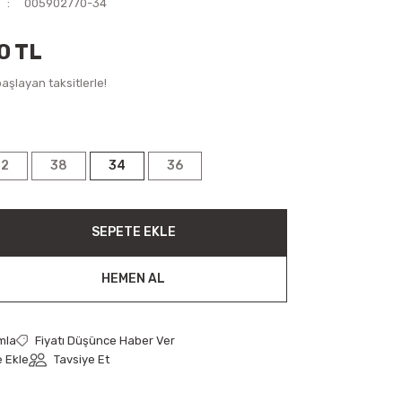
005902770-34
0 TL
aşlayan taksitlerle!
42
38
34
36
SEPETE EKLE
HEMEN AL
mla
Fiyatı Düşünce Haber Ver
Tavsiye Et