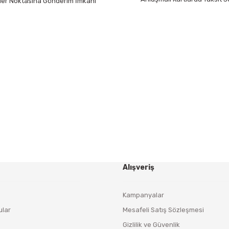
 Her Noktasına Gönderim İmkanı
Gönder
HABER BÜLTENİ
Yeniliklerden ve Kampanyalardan Haberdar Olmak İçin
Haber Bültenimize Kaydolun
KAYDOL
Alışveriş
Kampanyalar
ular
Mesafeli Satış Sözleşmesi
Gizlilik ve Güvenlik