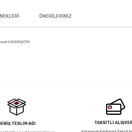
NEKLERI
ÖNERILERINIZ
acivert 005902770
 yetersiz gördüğünüz noktaları öneri formunu kullanarak tarafımıza iletebil
Bu ürüne ilk yorumu siz yapın!
Yorum Yaz
TAKSİTLİ ALIŞVE
GENİŞ TESLİM AĞI
Anlaşmalı Kartlarda Taksit S