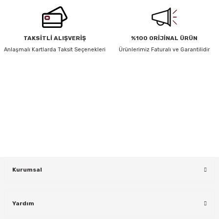
Gönder
TAKSİTLİ ALIŞVERİŞ
%100 ORİJİNAL ÜRÜN
Anlaşmalı Kartlarda Taksit Seçenekleri
Ürünlerimiz Faturalı ve Garantilidir
HABER BÜLTENİ
Yeniliklerden ve Kampanyalardan Haberdar Olmak İçin Haber
Bültenimize Kaydolun
KAYDOL
rı
Kurumsal
Yardım