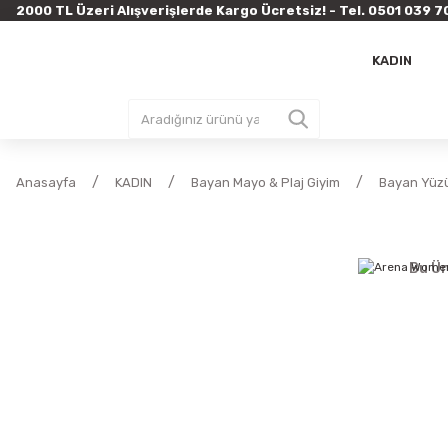
2000 TL Üzeri Alışverişlerde Kargo Ücretsiz! - Tel. 0501 03
KADIN
Anasayfa
KADIN
Bayan Mayo & Plaj Giyim
Bayan Yüz
Bu Ür