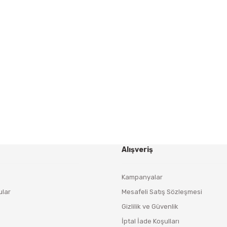
Gönder
HABER BÜLTENİ
Yeniliklerden ve Kampanyalardan Haberdar Olmak İçin
Haber Bültenimize Kaydolun
KAYDOL
Alışveriş
Kampanyalar
ular
Mesafeli Satış Sözleşmesi
Gizlilik ve Güvenlik
İptal İade Koşulları