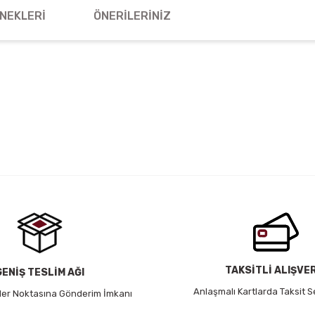
NEKLERI
ÖNERILERINIZ
 yetersiz gördüğünüz noktaları öneri formunu kullanarak tarafımıza iletebil
Bu ürüne ilk yorumu siz yapın!
Yorum Yaz
TAKSİTLİ ALIŞVE
GENİŞ TESLİM AĞI
Anlaşmalı Kartlarda Taksit S
 Her Noktasına Gönderim İmkanı