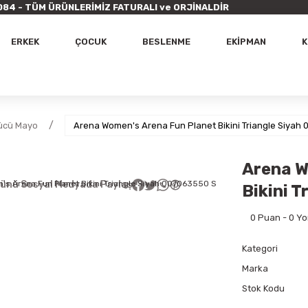
9 7084 - TÜM ÜRÜNLERİMİZ FATURALI ve ORJİNALDİR
ERKEK
ÇOCUK
BESLENME
EKİPMAN
K
ücü Mayo
Arena Women's Arena Fun Planet Bikini Triangle Siyah
Arena W
ünü Sosyal Medyada Paylaş
Bikini 
0 Puan - 0 Y
Kategori
Marka
Stok Kodu