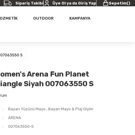
Sipariş Takibi
Üye Ol ya da Giriş Yap
Sepetim
(
)
OZMETİK
OUTDOOR
KAMPANYA
 007063550 S
omen's Arena Fun Planet
Triangle Siyah 007063550 S
orum
Bayan Yüzücü Mayo
,
Bayan Mayo & Plaj Giyim
ARENA
007063550-S