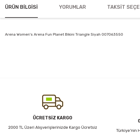
ÜRÜN BILGISI
YORUMLAR
TAKSIT SEÇE
Arena Women's Arena Fun Planet Bikini Triangle Siyah 007063550
Bu ürünün fiyat bilgisi, resim, ürün açıklamalarında ve diğer konularda
Görüş ve önerileriniz için teşekkür ederiz.
Ürün resmi kalitesiz, bozuk veya görüntülenemiyor.
Ürün açıklamasında eksik bilgiler bulunuyor.
Ürün bilgilerinde hatalar bulunuyor.
Ürün fiyatı diğer sitelerden daha pahalı.
Bu ürüne benzer farklı alternatifler olmalı.
ÜCRETSİZ KARGO
2000 TL Üzeri Alışverişlerinizde Kargo Ücretsiz
Türkiye’nin