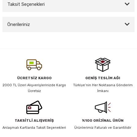
Taksit Seçenekleri
Bu ürüne ilk yorumu siz yapın!
y Thai
Önerileriniz
Yorum Yaz
stıkları
Bu ürünün fiyat bilgisi, resim, ürün açıklamalarında ve diğer konularda
yetersiz gördüğünüz noktaları öneri formunu kullanarak tarafımıza
iletebilirsiniz.
Görüş ve önerileriniz için teşekkür ederiz.
r
Ürün resmi kalitesiz, bozuk veya görüntülenemiyor.
ÜCRETSİZ KARGO
GENİŞ TESLİM AĞI
vüş)
Ürün açıklamasında eksik bilgiler bulunuyor.
2000 TL Üzeri Alışverişlerinizde Kargo
Türkiye’nin Her Noktasına Gönderim
Ücretsiz
İmkanı
Ürün bilgilerinde hatalar bulunuyor.
Ürün fiyatı diğer sitelerden daha pahalı.
Bu ürüne benzer farklı alternatifler olmalı.
TAKSİTLİ ALIŞVERİŞ
%100 ORİJİNAL ÜRÜN
er
Anlaşmalı Kartlarda Taksit Seçenekleri
Ürünlerimiz Faturalı ve Garantilidir