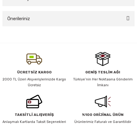
Bu ürüne ilk yorumu siz yapın!
Önerileriniz
y Thai
Yorum Yaz
stıkları
Bu ürünün fiyat bilgisi, resim, ürün açıklamalarında ve diğer konularda
yetersiz gördüğünüz noktaları öneri formunu kullanarak tarafımıza
iletebilirsiniz.
Görüş ve önerileriniz için teşekkür ederiz.
r
Ürün resmi kalitesiz, bozuk veya görüntülenemiyor.
ÜCRETSİZ KARGO
GENİŞ TESLİM AĞI
Ürün açıklamasında eksik bilgiler bulunuyor.
2000 TL Üzeri Alışverişlerinizde Kargo
Türkiye’nin Her Noktasına Gönderim
vüş)
Ücretsiz
İmkanı
Ürün bilgilerinde hatalar bulunuyor.
Ürün fiyatı diğer sitelerden daha pahalı.
Bu ürüne benzer farklı alternatifler olmalı.
TAKSİTLİ ALIŞVERİŞ
%100 ORİJİNAL ÜRÜN
Anlaşmalı Kartlarda Taksit Seçenekleri
Ürünlerimiz Faturalı ve Garantilidir
er