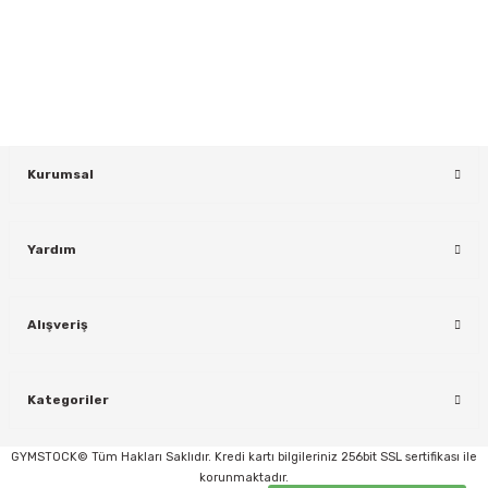
Yeniliklerden ve Kampanyalardan Haberdar Olmak İçin Haber
Bültenimize Kaydolun
KAYDOL
Kurumsal
Yardım
rı
Alışveriş
Kategoriler
GYMSTOCK© Tüm Hakları Saklıdır. Kredi kartı bilgileriniz 256bit SSL sertifikası ile
korunmaktadır.