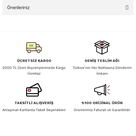
Önerileriniz
Yorum Yaz
y Thai
Bu ürünün fiyat bilgisi, resim, ürün açıklamalarında ve diğer konularda
yetersiz gördüğünüz noktaları öneri formunu kullanarak tarafımıza
stıkları
iletebilirsiniz.
Görüş ve önerileriniz için teşekkür ederiz.
Ürün resmi kalitesiz, bozuk veya görüntülenemiyor.
ÜCRETSİZ KARGO
GENİŞ TESLİM AĞI
r
Ürün açıklamasında eksik bilgiler bulunuyor.
2000 TL Üzeri Alışverişlerinizde Kargo
Türkiye’nin Her Noktasına Gönderim
Ücretsiz
İmkanı
Ürün bilgilerinde hatalar bulunuyor.
vüş)
Ürün fiyatı diğer sitelerden daha pahalı.
Bu ürüne benzer farklı alternatifler olmalı.
TAKSİTLİ ALIŞVERİŞ
%100 ORİJİNAL ÜRÜN
Anlaşmalı Kartlarda Taksit Seçenekleri
Ürünlerimiz Faturalı ve Garantilidir
er
HABER BÜLTENİ
Gönder