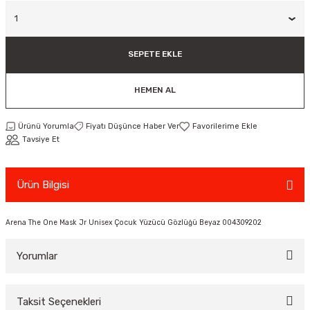
ar
Tişört
Valiz
Tişört
Makarna
Pet Vitaminleri
Taktik Tahtası
Boks Torbaları
Yağ ve Temizleyici Ürünler
Direnç Lastiği & Bandı
Tekmelik
Muay Thai Kıyafetleri
Top Taşıma Çantaları
Yüzücü Gözlükleri
teleri
Yağmurluk & Rüzgarlık
Müsli, Yulaf & Gevrekler
Vitamin & Mineral
Top Taşıma Çantaları
Boks Torbası & Aksesuar
Dizlik & Dirseklikler
Point Fight Eldiven
Yüzücü Setleri
SEPETE EKLE
ler
Öğütülmüş Gıdalar
Kask ve Koruyucu Ekipman
Eldivenler
HEMEN AL
Pekmez, Macun & Şuruplar
Kemer & Korseler
Ürünü Yorumla
Fiyatı Düşünce Haber Ver
Tavsiye Et
Aletleri
Pilates Çemberi
Ürün Bilgisi
Pilates Topları
aha
Sauna Atlet & Tişört
Arena The One Mask Jr Unisex Çocuk Yüzücü Gözlüğü Beyaz 004309202
ı
Şınav & Mekik Aletleri
Yorumlar
Step Tahtası
Taksit Seçenekleri