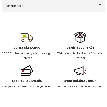
Önerileriniz
Yorum Yaz
y Thai
Bu ürünün fiyat bilgisi, resim, ürün açıklamalarında ve diğer konularda
yetersiz gördüğünüz noktaları öneri formunu kullanarak tarafımıza
stıkları
iletebilirsiniz.
Görüş ve önerileriniz için teşekkür ederiz.
Ürün resmi kalitesiz, bozuk veya görüntülenemiyor.
ÜCRETSİZ KARGO
GENİŞ TESLİM AĞI
r
Ürün açıklamasında eksik bilgiler bulunuyor.
2000 TL Üzeri Alışverişlerinizde Kargo
Türkiye’nin Her Noktasına Gönderim
Ücretsiz
İmkanı
Ürün bilgilerinde hatalar bulunuyor.
vüş)
Ürün fiyatı diğer sitelerden daha pahalı.
Bu ürüne benzer farklı alternatifler olmalı.
TAKSİTLİ ALIŞVERİŞ
%100 ORİJİNAL ÜRÜN
Anlaşmalı Kartlarda Taksit Seçenekleri
Ürünlerimiz Faturalı ve Garantilidir
er
HABER BÜLTENİ
Gönder