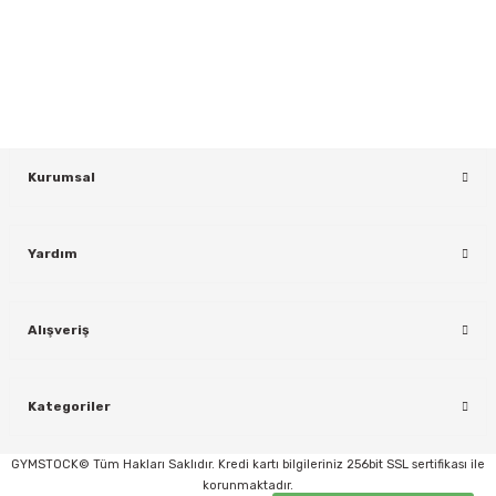
Yeniliklerden ve Kampanyalardan Haberdar Olmak İçin Haber
Bültenimize Kaydolun
KAYDOL
Kurumsal
Yardım
rı
Alışveriş
Kategoriler
GYMSTOCK© Tüm Hakları Saklıdır. Kredi kartı bilgileriniz 256bit SSL sertifikası ile
korunmaktadır.