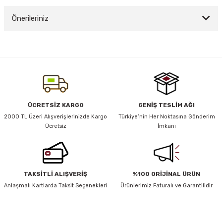
Önerileriniz
Yorum Yaz
y Thai
Bu ürünün fiyat bilgisi, resim, ürün açıklamalarında ve diğer konularda
yetersiz gördüğünüz noktaları öneri formunu kullanarak tarafımıza
stıkları
iletebilirsiniz.
Görüş ve önerileriniz için teşekkür ederiz.
Ürün resmi kalitesiz, bozuk veya görüntülenemiyor.
ÜCRETSİZ KARGO
GENİŞ TESLİM AĞI
r
Ürün açıklamasında eksik bilgiler bulunuyor.
2000 TL Üzeri Alışverişlerinizde Kargo
Türkiye’nin Her Noktasına Gönderim
Ücretsiz
İmkanı
Ürün bilgilerinde hatalar bulunuyor.
vüş)
Ürün fiyatı diğer sitelerden daha pahalı.
Bu ürüne benzer farklı alternatifler olmalı.
TAKSİTLİ ALIŞVERİŞ
%100 ORİJİNAL ÜRÜN
Anlaşmalı Kartlarda Taksit Seçenekleri
Ürünlerimiz Faturalı ve Garantilidir
er
HABER BÜLTENİ
Gönder