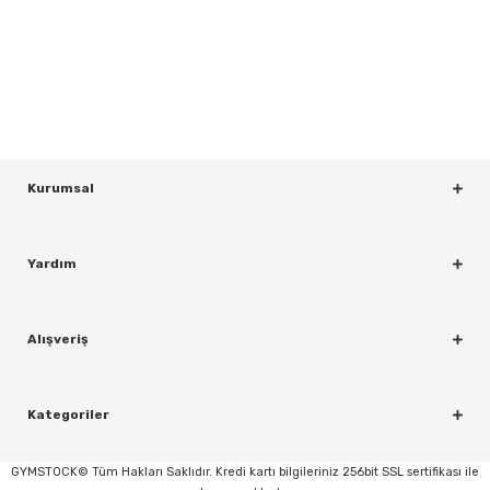
Yeniliklerden ve Kampanyalardan Haberdar Olmak İçin Haber
Bültenimize Kaydolun
KAYDOL
Kurumsal
Yardım
rı
Alışveriş
Kategoriler
GYMSTOCK© Tüm Hakları Saklıdır. Kredi kartı bilgileriniz 256bit SSL sertifikası ile