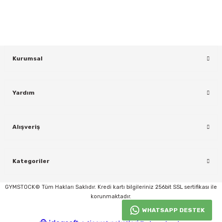
KAYDOL
Kurumsal
Yardım
rı
Alışveriş
Kategoriler
GYMSTOCK© Tüm Hakları Saklıdır. Kredi kartı bilgileriniz 256bit SSL sertifikası ile
korunmaktadır.
WHATSAPP DESTEK