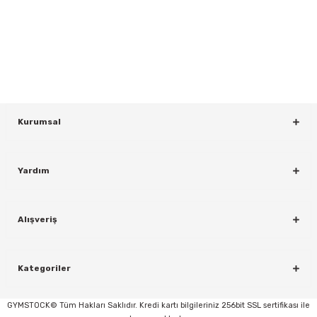
Yeniliklerden ve Kampanyalardan Haberdar Olmak İçin Haber
Bültenimize Kaydolun
KAYDOL
Kurumsal
Yardım
rı
Alışveriş
Kategoriler
GYMSTOCK© Tüm Hakları Saklıdır. Kredi kartı bilgileriniz 256bit SSL sertifikası ile