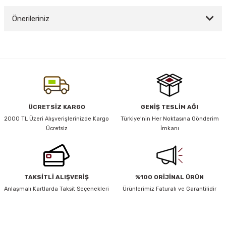
Önerileriniz
Yorum Yaz
y Thai
Bu ürünün fiyat bilgisi, resim, ürün açıklamalarında ve diğer konularda
yetersiz gördüğünüz noktaları öneri formunu kullanarak tarafımıza
stıkları
iletebilirsiniz.
Görüş ve önerileriniz için teşekkür ederiz.
Ürün resmi kalitesiz, bozuk veya görüntülenemiyor.
ÜCRETSİZ KARGO
GENİŞ TESLİM AĞI
r
Ürün açıklamasında eksik bilgiler bulunuyor.
2000 TL Üzeri Alışverişlerinizde Kargo
Türkiye’nin Her Noktasına Gönderim
Ücretsiz
İmkanı
Ürün bilgilerinde hatalar bulunuyor.
vüş)
Ürün fiyatı diğer sitelerden daha pahalı.
Bu ürüne benzer farklı alternatifler olmalı.
TAKSİTLİ ALIŞVERİŞ
%100 ORİJİNAL ÜRÜN
Anlaşmalı Kartlarda Taksit Seçenekleri
Ürünlerimiz Faturalı ve Garantilidir
er
HABER BÜLTENİ
Gönder