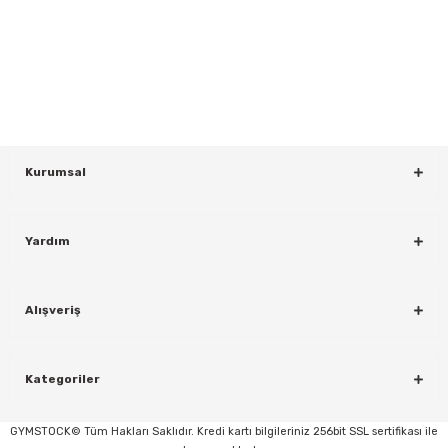
Yeniliklerden ve Kampanyalardan Haberdar Olmak İçin Haber
Bültenimize Kaydolun
KAYDOL
Kurumsal
Yardım
rı
Alışveriş
Kategoriler
GYMSTOCK© Tüm Hakları Saklıdır. Kredi kartı bilgileriniz 256bit SSL sertifikası ile