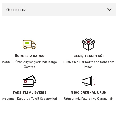
Önerileriniz
Yorum Yaz
y Thai
Bu ürünün fiyat bilgisi, resim, ürün açıklamalarında ve diğer konularda
yetersiz gördüğünüz noktaları öneri formunu kullanarak tarafımıza
stıkları
iletebilirsiniz.
Görüş ve önerileriniz için teşekkür ederiz.
Ürün resmi kalitesiz, bozuk veya görüntülenemiyor.
ÜCRETSİZ KARGO
GENİŞ TESLİM AĞI
r
Ürün açıklamasında eksik bilgiler bulunuyor.
2000 TL Üzeri Alışverişlerinizde Kargo
Türkiye’nin Her Noktasına Gönderim
Ücretsiz
İmkanı
Ürün bilgilerinde hatalar bulunuyor.
vüş)
Ürün fiyatı diğer sitelerden daha pahalı.
Bu ürüne benzer farklı alternatifler olmalı.
TAKSİTLİ ALIŞVERİŞ
%100 ORİJİNAL ÜRÜN
Anlaşmalı Kartlarda Taksit Seçenekleri
Ürünlerimiz Faturalı ve Garantilidir
er
HABER BÜLTENİ
Gönder