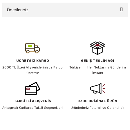
Önerileriniz
Yorum Yaz
y Thai
Bu ürünün fiyat bilgisi, resim, ürün açıklamalarında ve diğer konularda
yetersiz gördüğünüz noktaları öneri formunu kullanarak tarafımıza
stıkları
iletebilirsiniz.
Görüş ve önerileriniz için teşekkür ederiz.
Ürün resmi kalitesiz, bozuk veya görüntülenemiyor.
ÜCRETSİZ KARGO
GENİŞ TESLİM AĞI
r
Ürün açıklamasında eksik bilgiler bulunuyor.
2000 TL Üzeri Alışverişlerinizde Kargo
Türkiye’nin Her Noktasına Gönderim
Ücretsiz
İmkanı
Ürün bilgilerinde hatalar bulunuyor.
vüş)
Ürün fiyatı diğer sitelerden daha pahalı.
Bu ürüne benzer farklı alternatifler olmalı.
TAKSİTLİ ALIŞVERİŞ
%100 ORİJİNAL ÜRÜN
Anlaşmalı Kartlarda Taksit Seçenekleri
Ürünlerimiz Faturalı ve Garantilidir
er
HABER BÜLTENİ
Gönder