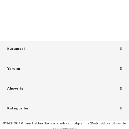
Yeniliklerden ve Kampanyalardan Haberdar Olmak İçin Haber
Bültenimize Kaydolun
KAYDOL
Kurumsal
Yardım
rı
Alışveriş
Kategoriler
GYMSTOCK© Tüm Hakları Saklıdır. Kredi kartı bilgileriniz 256bit SSL sertifikası ile
korunmaktadır.