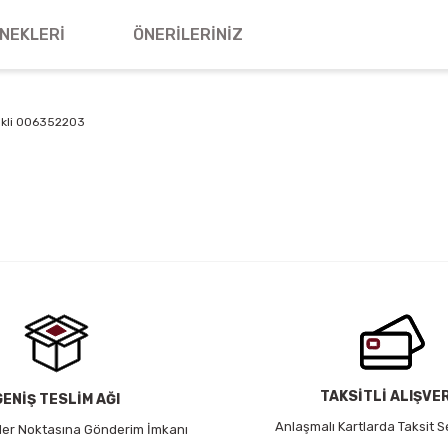
NEKLERI
ÖNERILERINIZ
nkli 006352203
 yetersiz gördüğünüz noktaları öneri formunu kullanarak tarafımıza iletebil
Bu ürüne ilk yorumu siz yapın!
Yorum Yaz
TAKSİTLİ ALIŞVE
GENİŞ TESLİM AĞI
Anlaşmalı Kartlarda Taksit S
 Her Noktasına Gönderim İmkanı