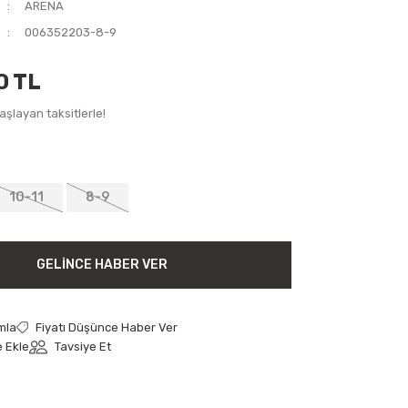
ARENA
006352203-8-9
0 TL
şlayan taksitlerle!
10-11
8-9
GELINCE HABER VER
mla
Fiyatı Düşünce Haber Ver
Tavsiye Et