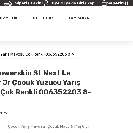
Sipariş Takibi
Üye Ol ya da Giriş Yap
Sepetim
(
)
OZMETİK
OUTDOOR
KAMPANYA
 Yarış Mayosu Çok Renkli 006352203 8-9
owerskin St Next Le
Jr Çocuk Yüzücü Yarış
Çok Renkli 006352203 8-
orum
Çocuk Yarış Mayosu
,
Çocuk Mayo & Plaj Giyim