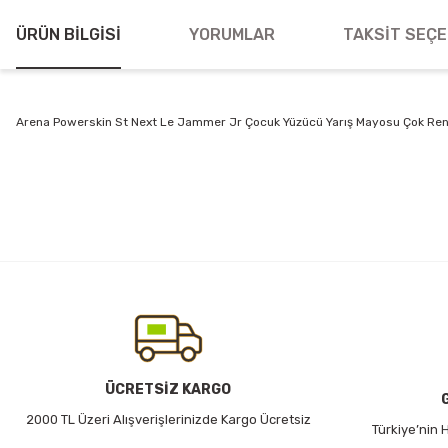
ÜRÜN BILGISI
YORUMLAR
TAKSIT SEÇE
Arena Powerskin St Next Le Jammer Jr Çocuk Yüzücü Yarış Mayosu Çok Re
Bu ürünün fiyat bilgisi, resim, ürün açıklamalarında ve diğer konularda
Görüş ve önerileriniz için teşekkür ederiz.
Ürün resmi kalitesiz, bozuk veya görüntülenemiyor.
Ürün açıklamasında eksik bilgiler bulunuyor.
Ürün bilgilerinde hatalar bulunuyor.
Ürün fiyatı diğer sitelerden daha pahalı.
Bu ürüne benzer farklı alternatifler olmalı.
ÜCRETSİZ KARGO
2000 TL Üzeri Alışverişlerinizde Kargo Ücretsiz
Türkiye’nin