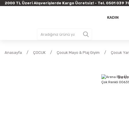
2000 TL Üzeri Alışverişlerde Kargo Ücretsiz! - Tel. 0501 03
KADIN
Anasayfa
ÇOCUK
Çocuk Mayo & Plaj Giyim
Çocuk Yar
Bu Ür