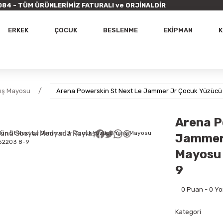
9 7084 - TÜM ÜRÜNLERİMİZ FATURALI ve ORJİNALDİR
ERKEK
ÇOCUK
BESLENME
EKİPMAN
K
ış Mayosu
Arena Powerskin St Next Le Jammer Jr Çocuk Yüzücü
Arena P
ünü Sosyal Medyada Paylaş
Jammer 
Mayosu 
9
0 Puan - 0 Y
Kategori