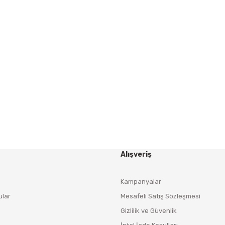
Gönder
HABER BÜLTENİ
Yeniliklerden ve Kampanyalardan Haberdar Olmak İçin
Haber Bültenimize Kaydolun
KAYDOL
Alışveriş
Kampanyalar
ular
Mesafeli Satış Sözleşmesi
Gizlilik ve Güvenlik