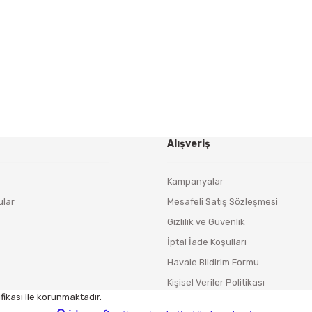
Yeniliklerden ve Kampanyalardan Haberdar Olmak İçin
Haber Bültenimize Kaydolun
KAYDOL
Alışveriş
Kampanyalar
ular
Mesafeli Satış Sözleşmesi
Gizlilik ve Güvenlik
İptal İade Koşulları
Havale Bildirim Formu
Kişisel Veriler Politikası
fikası ile korunmaktadır.