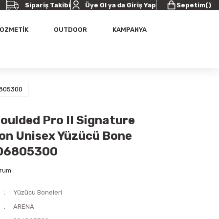
Sipariş Takibi
Üye Ol ya da Giriş Yap
Sepetim
(
)
OZMETİK
OUTDOOR
KAMPANYA
06805300
oulded Pro II Signature
ion Unisex Yüzücü Bone
006805300
orum
Yüzücü Boneleri
ARENA