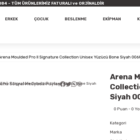
9 7084 - TÜM ÜRÜNLERİMİZ FATURALI ve ORJİNALDİR
ERKEK
ÇOCUK
BESLENME
EKİPMAN
K
Arena Moulded Pro II Signature Collection Unisex Yüzücü Bone Siyah 0
Arena M
ünü Sosyal Medyada Paylaş
Collect
Siyah 
0 Puan - 0 Y
Kategori
Marka