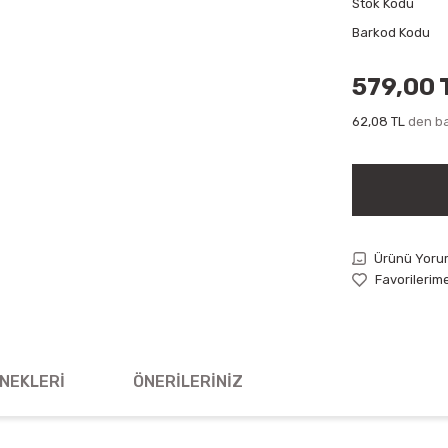
Stok Kodu
Barkod Kodu
579,00 
62,08 TL
den ba
Ürünü Yoru
NEKLERI
ÖNERILERINIZ