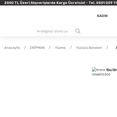
2000 TL Üzeri Alışverişlerde Kargo Ücretsiz! - Tel. 0501 03
KADIN
Anasayfa
EKİPMAN
Yüzme
Yüzücü Boneleri
Bu Ür