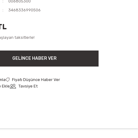
006805300
3468336990506
TL
şlayan taksitlerle!
GELINCE HABER VER
mla
Fiyatı Düşünce Haber Ver
Tavsiye Et