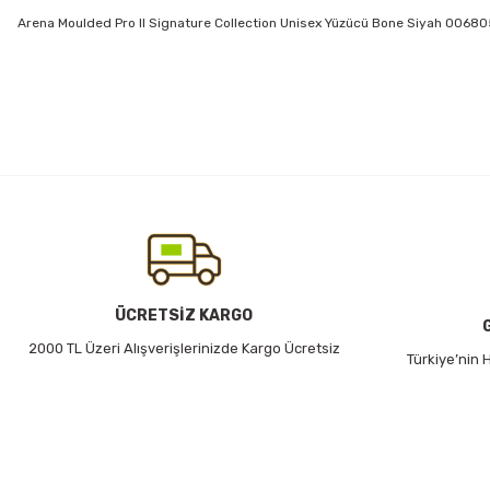
Arena Moulded Pro II Signature Collection Unisex Yüzücü Bone Siyah 0068
Bu ürünün fiyat bilgisi, resim, ürün açıklamalarında ve diğer konularda
Görüş ve önerileriniz için teşekkür ederiz.
Ürün resmi kalitesiz, bozuk veya görüntülenemiyor.
Ürün açıklamasında eksik bilgiler bulunuyor.
Ürün bilgilerinde hatalar bulunuyor.
Ürün fiyatı diğer sitelerden daha pahalı.
Bu ürüne benzer farklı alternatifler olmalı.
ÜCRETSİZ KARGO
2000 TL Üzeri Alışverişlerinizde Kargo Ücretsiz
Türkiye’nin