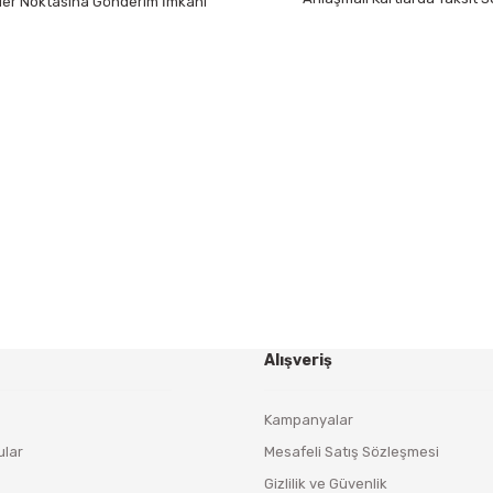
 Her Noktasına Gönderim İmkanı
Gönder
HABER BÜLTENİ
Yeniliklerden ve Kampanyalardan Haberdar Olmak İçin
Haber Bültenimize Kaydolun
KAYDOL
Alışveriş
Kampanyalar
ular
Mesafeli Satış Sözleşmesi
Gizlilik ve Güvenlik