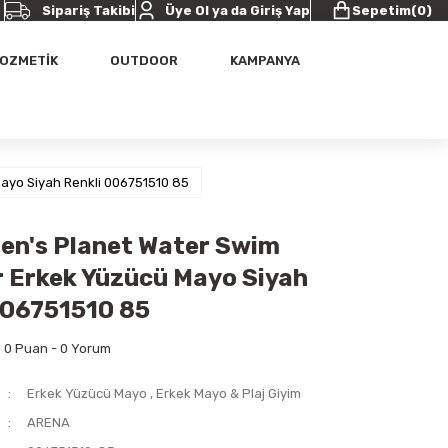
Sipariş Takibi
Üye Ol ya da Giriş Yap
Sepetim
(
0
)
OZMETİK
OUTDOOR
KAMPANYA
ayo Siyah Renkli 006751510 85
en's Planet Water Swim
Erkek Yüzücü Mayo Siyah
006751510 85
0 Puan - 0 Yorum
Erkek Yüzücü Mayo
,
Erkek Mayo & Plaj Giyim
ARENA