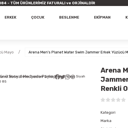
9 7084 - TÜM ÜRÜNLERİMİZ FATURALI ve ORJİNALDİR
ERKEK
ÇOCUK
BESLENME
EKİPMAN
K
cü Mayo
Arena Men's Planet Water Swim Jammer Erkek Yüzücü M
Arena M
ünü Sosyal Medyada Paylaş
Jammer 
Renkli 
Kategori
Marka