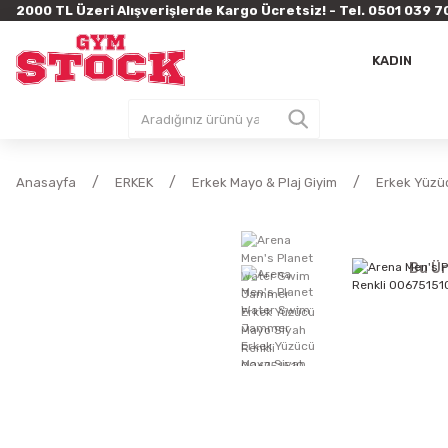
2000 TL Üzeri Alışverişlerde Kargo Ücretsiz! - Tel. 0501 03
KADIN
Anasayfa
ERKEK
Erkek Mayo & Plaj Giyim
Erkek Yüzü
Bu Ür