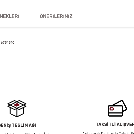
NEKLERI
ÖNERILERINIZ
06751510
 yetersiz gördüğünüz noktaları öneri formunu kullanarak tarafımıza iletebil
Bu ürüne ilk yorumu siz yapın!
Yorum Yaz
TAKSİTLİ ALIŞVE
GENİŞ TESLİM AĞI
Anlaşmalı Kartlarda Taksit S