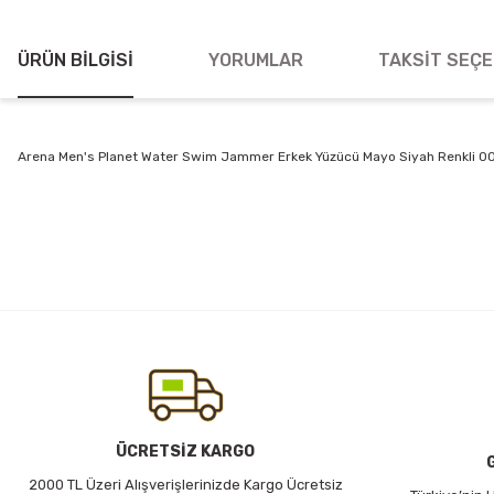
ÜRÜN BILGISI
YORUMLAR
TAKSIT SEÇE
Arena Men's Planet Water Swim Jammer Erkek Yüzücü Mayo Siyah Renkli 0
Bu ürünün fiyat bilgisi, resim, ürün açıklamalarında ve diğer konularda
Görüş ve önerileriniz için teşekkür ederiz.
Ürün resmi kalitesiz, bozuk veya görüntülenemiyor.
Ürün açıklamasında eksik bilgiler bulunuyor.
Ürün bilgilerinde hatalar bulunuyor.
Ürün fiyatı diğer sitelerden daha pahalı.
Bu ürüne benzer farklı alternatifler olmalı.
ÜCRETSİZ KARGO
2000 TL Üzeri Alışverişlerinizde Kargo Ücretsiz