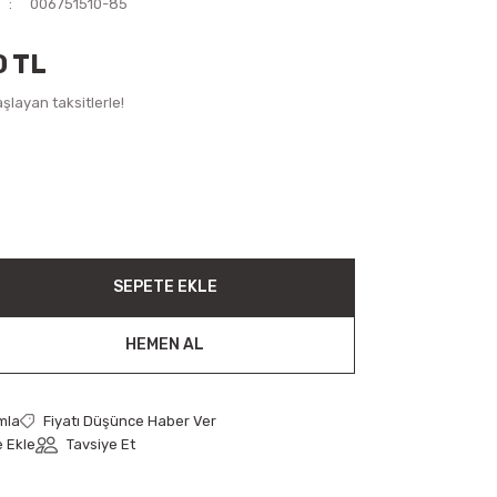
006751510-85
0 TL
şlayan taksitlerle!
SEPETE EKLE
HEMEN AL
mla
Fiyatı Düşünce Haber Ver
Tavsiye Et