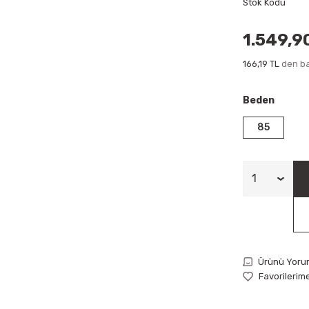
Stok Kodu
1.549,9
166,19 TL
den ba
Beden
85
Ürünü Yoru