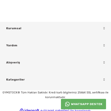
KAYDOL
Kurumsal
Yardım
Alışveriş
rı
Kategoriler
GYMSTOCK© Tüm Hakları Saklıdır. Kredi kartı bilgileriniz 256bit SSL sertifikası ile
korunmaktadır.
WHATSAPP DESTEK
ideasoft
ile
e-