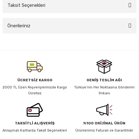
Taksit Seçenekleri
Bu ürüne ilk yorumu siz yapın!
y Thai
Önerileriniz
Yorum Yaz
stıkları
Bu ürünün fiyat bilgisi, resim, ürün açıklamalarında ve diğer konularda
yetersiz gördüğünüz noktaları öneri formunu kullanarak tarafımıza
iletebilirsiniz.
Görüş ve önerileriniz için teşekkür ederiz.
r
Ürün resmi kalitesiz, bozuk veya görüntülenemiyor.
ÜCRETSİZ KARGO
GENİŞ TESLİM AĞI
vüş)
Ürün açıklamasında eksik bilgiler bulunuyor.
2000 TL Üzeri Alışverişlerinizde Kargo
Türkiye’nin Her Noktasına Gönderim
Ücretsiz
İmkanı
Ürün bilgilerinde hatalar bulunuyor.
Ürün fiyatı diğer sitelerden daha pahalı.
Bu ürüne benzer farklı alternatifler olmalı.
TAKSİTLİ ALIŞVERİŞ
%100 ORİJİNAL ÜRÜN
er
Anlaşmalı Kartlarda Taksit Seçenekleri
Ürünlerimiz Faturalı ve Garantilidir