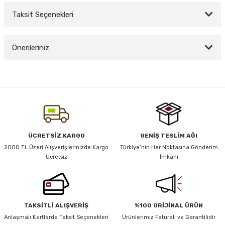
Taksit Seçenekleri
Bu ürüne ilk yorumu siz yapın!
y Thai
Önerileriniz
Yorum Yaz
stıkları
Bu ürünün fiyat bilgisi, resim, ürün açıklamalarında ve diğer konularda
yetersiz gördüğünüz noktaları öneri formunu kullanarak tarafımıza
iletebilirsiniz.
Görüş ve önerileriniz için teşekkür ederiz.
r
Ürün resmi kalitesiz, bozuk veya görüntülenemiyor.
vüş)
ÜCRETSİZ KARGO
GENİŞ TESLİM AĞI
Ürün açıklamasında eksik bilgiler bulunuyor.
2000 TL Üzeri Alışverişlerinizde Kargo
Türkiye’nin Her Noktasına Gönderim
Ücretsiz
İmkanı
Ürün bilgilerinde hatalar bulunuyor.
Ürün fiyatı diğer sitelerden daha pahalı.
Bu ürüne benzer farklı alternatifler olmalı.
er
TAKSİTLİ ALIŞVERİŞ
%100 ORİJİNAL ÜRÜN
Anlaşmalı Kartlarda Taksit Seçenekleri
Ürünlerimiz Faturalı ve Garantilidir