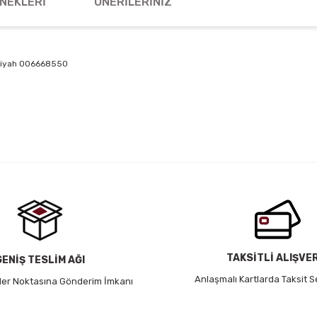
NEKLERI
ÖNERILERINIZ
 Siyah 006668550
 yetersiz gördüğünüz noktaları öneri formunu kullanarak tarafımıza iletebil
Bu ürüne ilk yorumu siz yapın!
Yorum Yaz
TAKSİTLİ ALIŞVE
GENİŞ TESLİM AĞI
Anlaşmalı Kartlarda Taksit S
 Her Noktasına Gönderim İmkanı