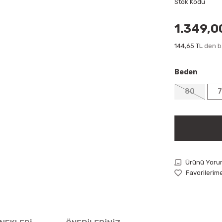
Stok Kodu
1.349,0
144,65 TL
den ba
Beden
80
Ürünü Yoru