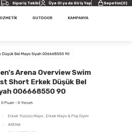
Sipariş Takibi
Üye Ol ya da Giriş Yap
Sepetim
(
0
)
OZMETİK
OUTDOOR
KAMPANYA
ek Düşük Bel Mayo Siyah 006668550 90
en's Arena Overview Swim
st Short Erkek Düşük Bel
iyah 006668550 90
0 Puan - 0 Yorum
Erkek Yüzücü Mayo
,
Erkek Mayo & Plaj Giyim
ARENA