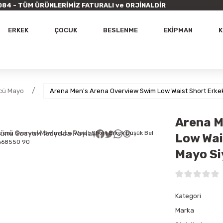
9 7084 - TÜM ÜRÜNLERİMİZ FATURALI ve ORJİNALDİR
ERKEK
ÇOCUK
BESLENME
EKİPMAN
K
cü Mayo
Arena Men's Arena Overview Swim Low Waist Short Erk
Arena M
ünü Sosyal Medyada Paylaş
Low Wai
Mayo S
Kategori
Marka