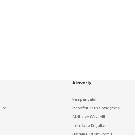
Gönder
HABER BÜLTENİ
Yeniliklerden ve Kampanyalardan Haberdar Olmak İçin
Haber Bültenimize Kaydolun
KAYDOL
Alışveriş
Kampanyalar
ular
Mesafeli Satış Sözleşmesi
Gizlilik ve Güvenlik
İptal İade Koşulları
Havale Bildirim Formu