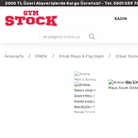
2000 TL Üzeri Alışverişlerde Kargo Ücretsiz! - Tel. 0501 03
KADIN
Anasayfa
ERKEK
Erkek Mayo & Plaj Giyim
Erkek Yüzü
Bu Ür