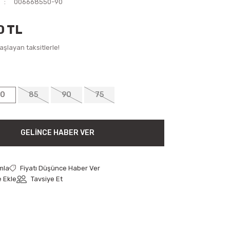
006668550-90
0 TL
şlayan taksitlerle!
70
85
90
75
GELINCE HABER VER
mla
Fiyatı Düşünce Haber Ver
Tavsiye Et