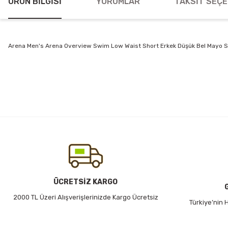
ÜRÜN BILGISI
YORUMLAR
TAKSIT SEÇE
Arena Men's Arena Overview Swim Low Waist Short Erkek Düşük Bel Mayo
Bu ürünün fiyat bilgisi, resim, ürün açıklamalarında ve diğer konularda
Görüş ve önerileriniz için teşekkür ederiz.
Ürün resmi kalitesiz, bozuk veya görüntülenemiyor.
Ürün açıklamasında eksik bilgiler bulunuyor.
Ürün bilgilerinde hatalar bulunuyor.
Ürün fiyatı diğer sitelerden daha pahalı.
Bu ürüne benzer farklı alternatifler olmalı.
ÜCRETSİZ KARGO
2000 TL Üzeri Alışverişlerinizde Kargo Ücretsiz
Türkiye’nin