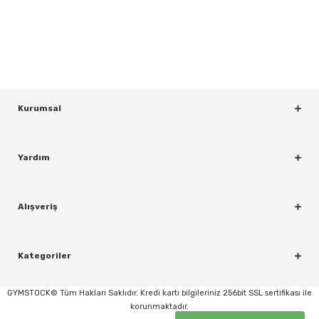
Bültenimize Kaydolun
KAYDOL
Kurumsal
Yardım
rı
Alışveriş
Kategoriler
GYMSTOCK© Tüm Hakları Saklıdır. Kredi kartı bilgileriniz 256bit SSL sertifikası ile
korunmaktadır.