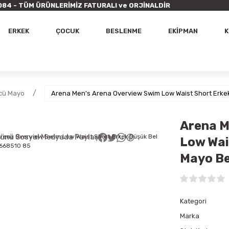
9 7084 - TÜM ÜRÜNLERİMİZ FATURALI ve ORJİNALDİR
ERKEK
ÇOCUK
BESLENME
EKİPMAN
K
cü Mayo
Arena Men's Arena Overview Swim Low Waist Short Erk
Arena M
ünü Sosyal Medyada Paylaş
Low Wai
Mayo B
Kategori
Marka