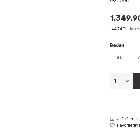
Stok Kodu
1.349,9
144,74 TL
den ba
Beden
80
Ürünü Yoru