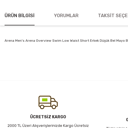
ÜRÜN BILGISI
YORUMLAR
TAKSIT SEÇE
Arena Men's Arena Overview Swim Low Waist Short Erkek Düşük Bel Mayo
Bu ürünün fiyat bilgisi, resim, ürün açıklamalarında ve diğer konularda
Görüş ve önerileriniz için teşekkür ederiz.
Ürün resmi kalitesiz, bozuk veya görüntülenemiyor.
Ürün açıklamasında eksik bilgiler bulunuyor.
Ürün bilgilerinde hatalar bulunuyor.
Ürün fiyatı diğer sitelerden daha pahalı.
Bu ürüne benzer farklı alternatifler olmalı.
ÜCRETSİZ KARGO
2000 TL Üzeri Alışverişlerinizde Kargo Ücretsiz