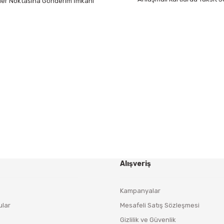
 Her Noktasına Gönderim İmkanı
Gönder
HABER BÜLTENİ
Yeniliklerden ve Kampanyalardan Haberdar Olmak İçin
Haber Bültenimize Kaydolun
KAYDOL
Alışveriş
Kampanyalar
ular
Mesafeli Satış Sözleşmesi
Gizlilik ve Güvenlik