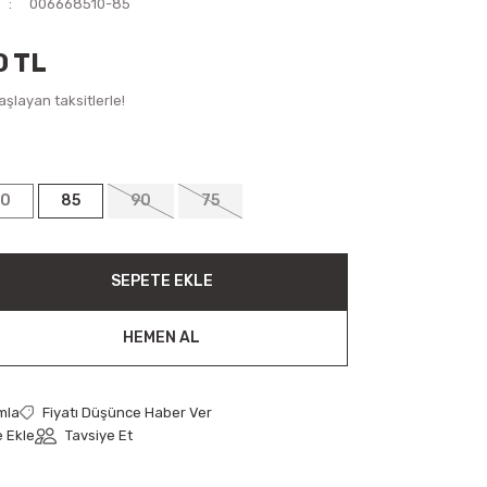
006668510-85
0 TL
şlayan taksitlerle!
70
85
90
75
SEPETE EKLE
HEMEN AL
mla
Fiyatı Düşünce Haber Ver
Tavsiye Et