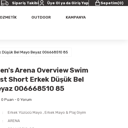
Sipariş Takibi
Üye Ol ya da Giriş Yap
Sepetim
(
0
)
OZMETİK
OUTDOOR
KAMPANYA
ek Düşük Bel Mayo Beyaz 006668510 85
en's Arena Overview Swim
st Short Erkek Düşük Bel
eyaz 006668510 85
0 Puan - 0 Yorum
Erkek Yüzücü Mayo
,
Erkek Mayo & Plaj Giyim
ARENA