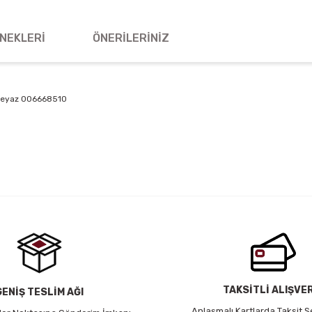
NEKLERI
ÖNERILERINIZ
 Beyaz 006668510
 yetersiz gördüğünüz noktaları öneri formunu kullanarak tarafımıza iletebil
Bu ürüne ilk yorumu siz yapın!
Yorum Yaz
TAKSİTLİ ALIŞVE
GENİŞ TESLİM AĞI
Anlaşmalı Kartlarda Taksit S