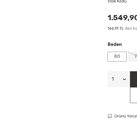
Stok Kodu
1.549,9
166,19 TL
den ba
Beden
80
Ürünü Yoru