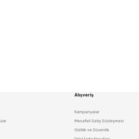
Gönder
HABER BÜLTENİ
Yeniliklerden ve Kampanyalardan Haberdar Olmak İçin
Haber Bültenimize Kaydolun
KAYDOL
Alışveriş
Kampanyalar
ular
Mesafeli Satış Sözleşmesi
Gizlilik ve Güvenlik
İptal İade Koşulları