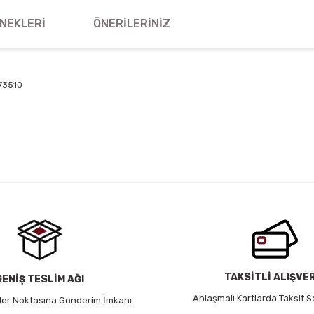
NEKLERI
ÖNERILERINIZ
73510
 yetersiz gördüğünüz noktaları öneri formunu kullanarak tarafımıza iletebil
Bu ürüne ilk yorumu siz yapın!
Yorum Yaz
TAKSİTLİ ALIŞVE
GENİŞ TESLİM AĞI
Anlaşmalı Kartlarda Taksit S
 Her Noktasına Gönderim İmkanı