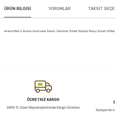
ÜRÜN BILGISI
YORUMLAR
TAKSIT SEÇE
Arena Men's Arena Overview Swim Jammer Erkek Yüzücü Mayo Siyah 0066
Bu ürünün fiyat bilgisi, resim, ürün açıklamalarında ve diğer konularda
Görüş ve önerileriniz için teşekkür ederiz.
Ürün resmi kalitesiz, bozuk veya görüntülenemiyor.
Ürün açıklamasında eksik bilgiler bulunuyor.
Ürün bilgilerinde hatalar bulunuyor.
Ürün fiyatı diğer sitelerden daha pahalı.
Bu ürüne benzer farklı alternatifler olmalı.
ÜCRETSİZ KARGO
2000 TL Üzeri Alışverişlerinizde Kargo Ücretsiz
Türkiye’nin