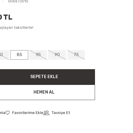
006673510
0 TL
şlayan taksitlerle!
70
85
95
90
75
SEPETE EKLE
HEMEN AL
mla
Tavsiye Et