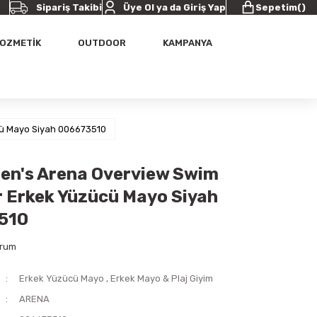
Sipariş Takibi
Üye Ol ya da Giriş Yap
Sepetim
(
)
OZMETİK
OUTDOOR
KAMPANYA
ü Mayo Siyah 006673510
en's Arena Overview Swim
Erkek Yüzücü Mayo Siyah
510
orum
Erkek Yüzücü Mayo
,
Erkek Mayo & Plaj Giyim
ARENA