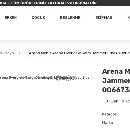
9 7084 - TÜM ÜRÜNLERİMİZ FATURALI ve ORJİNALDİR
ERKEK
ÇOCUK
BESLENME
EKİPMAN
K
cü Mayo
Arena Men's Arena Overview Swim Jammer Erkek Yüzüc
Arena M
ünü Sosyal Medyada Paylaş
Jammer 
006673
0 Puan - 0 Y
Kategori
Marka