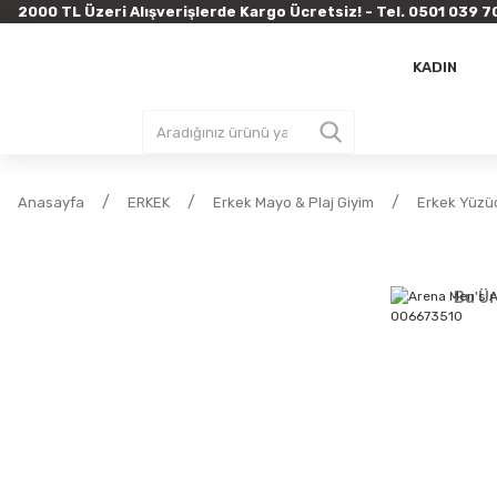
2000 TL Üzeri Alışverişlerde Kargo Ücretsiz! - Tel. 0501 03
KADIN
Anasayfa
ERKEK
Erkek Mayo & Plaj Giyim
Erkek Yüzü
Bu Ür