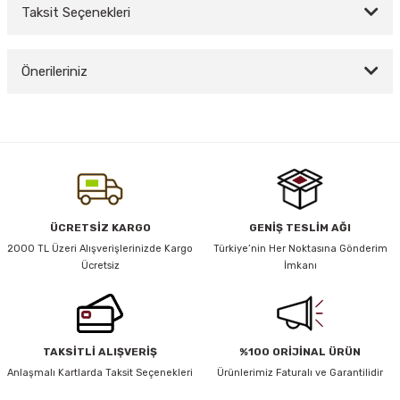
Taksit Seçenekleri
Bu ürüne ilk yorumu siz yapın!
y Thai
Önerileriniz
Yorum Yaz
stıkları
Bu ürünün fiyat bilgisi, resim, ürün açıklamalarında ve diğer konularda
yetersiz gördüğünüz noktaları öneri formunu kullanarak tarafımıza
iletebilirsiniz.
Görüş ve önerileriniz için teşekkür ederiz.
r
Ürün resmi kalitesiz, bozuk veya görüntülenemiyor.
ÜCRETSİZ KARGO
GENİŞ TESLİM AĞI
vüş)
Ürün açıklamasında eksik bilgiler bulunuyor.
2000 TL Üzeri Alışverişlerinizde Kargo
Türkiye’nin Her Noktasına Gönderim
Ücretsiz
İmkanı
Ürün bilgilerinde hatalar bulunuyor.
Ürün fiyatı diğer sitelerden daha pahalı.
Bu ürüne benzer farklı alternatifler olmalı.
TAKSİTLİ ALIŞVERİŞ
%100 ORİJİNAL ÜRÜN
er
Anlaşmalı Kartlarda Taksit Seçenekleri
Ürünlerimiz Faturalı ve Garantilidir