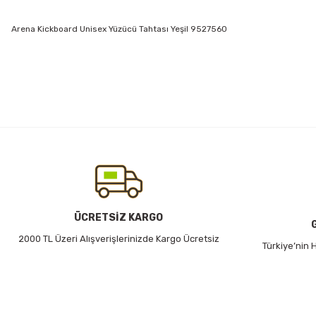
Arena Kickboard Unisex Yüzücü Tahtası Yeşil 9527560
Bu ürünün fiyat bilgisi, resim, ürün açıklamalarında ve diğer konularda
Görüş ve önerileriniz için teşekkür ederiz.
Ürün resmi kalitesiz, bozuk veya görüntülenemiyor.
Ürün açıklamasında eksik bilgiler bulunuyor.
Ürün bilgilerinde hatalar bulunuyor.
Ürün fiyatı diğer sitelerden daha pahalı.
Bu ürüne benzer farklı alternatifler olmalı.
ÜCRETSİZ KARGO
2000 TL Üzeri Alışverişlerinizde Kargo Ücretsiz
Türkiye’nin