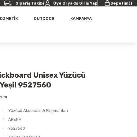
Sipariş Takibi
Üye Ol ya da Giriş Yap
Sepetim
(
)
OZMETİK
OUTDOOR
KAMPANYA
ickboard Unisex Yüzücü
 Yeşil 9527560
orum
Yüzücü Aksesuar & Ekipmanları
ARENA
9527560