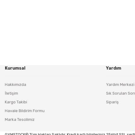
Kurumsal
Yardım
Hakkımızda
Yardım Merkezi
İletişim
Sık Sorulan Sor
Kargo Takibi
Sipariş
Havale Bildirim Formu
Marka Tescilimiz
GYMSTOCK© Tüm Hakları Saklıdır. Kredi kartı bilgileriniz 256bit SSL serti