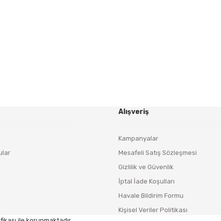
Yeniliklerden ve Kampanyalardan Haberdar Olmak İçin
Haber Bültenimize Kaydolun
KAYDOL
Alışveriş
Kampanyalar
ular
Mesafeli Satış Sözleşmesi
Gizlilik ve Güvenlik
İptal İade Koşulları
Havale Bildirim Formu
Kişisel Veriler Politikası
fikası ile korunmaktadır.