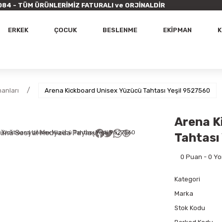
9 7084 - TÜM ÜRÜNLERİMİZ FATURALI ve ORJİNALDİR
ERKEK
ÇOCUK
BESLENME
EKİPMAN
K
anları
Arena Kickboard Unisex Yüzücü Tahtası Yeşil 9527560
Arena K
ünü Sosyal Medyada Paylaş
Tahtası
0 Puan - 0 Y
Kategori
Marka
Stok Kodu