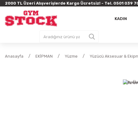
2000 TL Üzeri Alışverişlerde Kargo Ücretsiz! - Tel. 0501 03
KADIN
Anasayfa
EKİPMAN
Yüzme
Yüzücü Aksesuar & Ekipm
Bu Ür