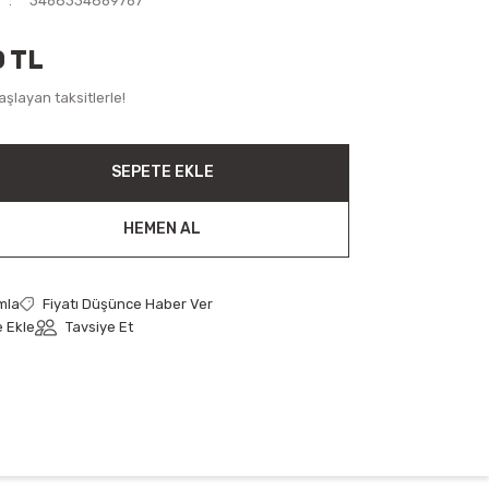
3468334869767
0 TL
şlayan taksitlerle!
SEPETE EKLE
HEMEN AL
mla
Fiyatı Düşünce Haber Ver
Tavsiye Et