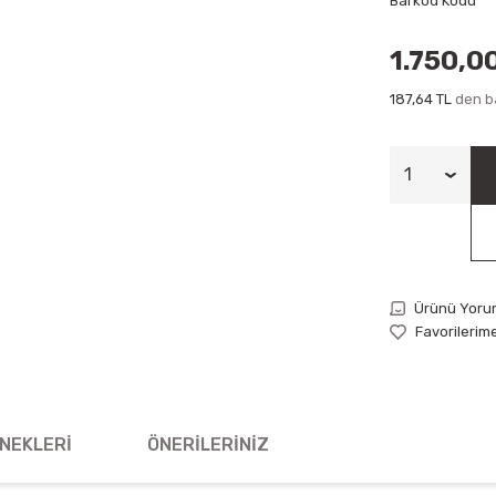
Barkod Kodu
1.750,0
187,64 TL
den ba
Ürünü Yoru
NEKLERI
ÖNERILERINIZ