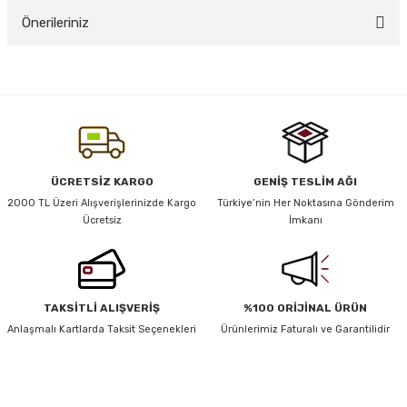
Önerileriniz
Yorum Yaz
y Thai
Bu ürünün fiyat bilgisi, resim, ürün açıklamalarında ve diğer konularda
yetersiz gördüğünüz noktaları öneri formunu kullanarak tarafımıza
stıkları
iletebilirsiniz.
Görüş ve önerileriniz için teşekkür ederiz.
Ürün resmi kalitesiz, bozuk veya görüntülenemiyor.
ÜCRETSİZ KARGO
GENİŞ TESLİM AĞI
r
Ürün açıklamasında eksik bilgiler bulunuyor.
2000 TL Üzeri Alışverişlerinizde Kargo
Türkiye’nin Her Noktasına Gönderim
Ücretsiz
İmkanı
Ürün bilgilerinde hatalar bulunuyor.
vüş)
Ürün fiyatı diğer sitelerden daha pahalı.
Bu ürüne benzer farklı alternatifler olmalı.
TAKSİTLİ ALIŞVERİŞ
%100 ORİJİNAL ÜRÜN
Anlaşmalı Kartlarda Taksit Seçenekleri
Ürünlerimiz Faturalı ve Garantilidir
er
HABER BÜLTENİ
Gönder