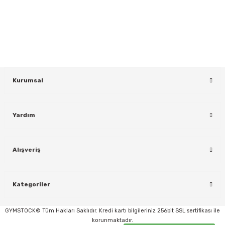
Yeniliklerden ve Kampanyalardan Haberdar Olmak İçin Haber
Bültenimize Kaydolun
KAYDOL
Kurumsal
Yardım
rı
Alışveriş
Kategoriler
GYMSTOCK© Tüm Hakları Saklıdır. Kredi kartı bilgileriniz 256bit SSL sertifikası ile
korunmaktadır.