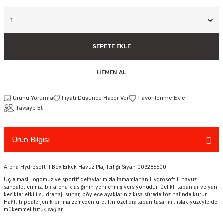
ar
Tişört
Valiz
Tişört
Makarna
Pet Vitaminleri
Taktik Tahtası
Boks Torbaları
Yağ ve Temizleyici Ürünler
Direnç Lastiği & Bandı
Tekmelik
Muay Thai Kıyafetleri
Top Taşıma Çantaları
Yüzücü Gözlükleri
teleri
Yağmurluk & Rüzgarlık
Müsli, Yulaf & Gevrekler
Vitamin & Mineral
Top Taşıma Çantaları
Boks Torbası & Aksesuar
Dizlik & Dirseklikler
Point Fight Eldiven
Yüzücü Setleri
SEPETE EKLE
ler
Öğütülmüş Gıdalar
Kask ve Koruyucu Ekipman
Eldivenler
HEMEN AL
Pekmez, Macun & Şuruplar
Kemer & Korseler
Ürünü Yorumla
Fiyatı Düşünce Haber Ver
Tavsiye Et
Aletleri
Pilates Çemberi
Pilates Topları
Ürün Bilgisi
aha
Sauna Atlet & Tişört
Arena Hydrosoft II Box Erkek Havuz Plaj Terliği Siyah 003286500
Üç elmaslı logomuz ve sportif detaylarımızla tamamlanan Hydrosoft II havuz
ı
Şınav & Mekik Aletleri
sandaletlerimiz, bir arena klasiğinin yenilenmiş versiyonudur. Delikli tabanlar ve yan
kesikler etkili su drenajı sunar, böylece ayaklarınız kısa sürede toz halinde kurur.
Hafif, hipoalerjenik bir malzemeden üretilen özel dış taban tasarımı, ıslak yüzeylerde
Step Tahtası
mükemmel tutuş sağlar.