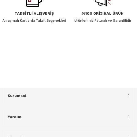
Bu ürüne benzer farklı alternatifler olmalı.
TAKSİTLİ ALIŞVERİŞ
%100 ORİJİNAL ÜRÜN
Anlaşmalı Kartlarda Taksit Seçenekleri
Ürünlerimiz Faturalı ve Garantilidir
HABER BÜLTENİ
Gönder
Yeniliklerden ve Kampanyalardan Haberdar Olmak İçin Haber
Bültenimize Kaydolun
KAYDOL
rı
Kurumsal
Yardım