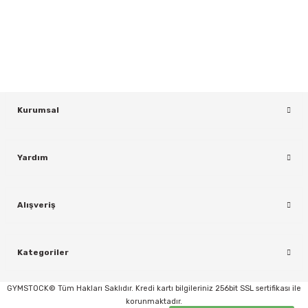
Yeniliklerden ve Kampanyalardan Haberdar Olmak İçin Haber
Bültenimize Kaydolun
KAYDOL
Kurumsal
Yardım
rı
Alışveriş
Kategoriler
GYMSTOCK© Tüm Hakları Saklıdır. Kredi kartı bilgileriniz 256bit SSL sertifikası ile
korunmaktadır.