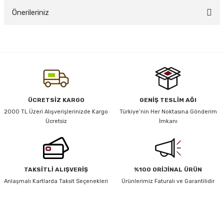
Önerileriniz
Yorum Yaz
y Thai
Bu ürünün fiyat bilgisi, resim, ürün açıklamalarında ve diğer konularda
yetersiz gördüğünüz noktaları öneri formunu kullanarak tarafımıza
stıkları
iletebilirsiniz.
Görüş ve önerileriniz için teşekkür ederiz.
Ürün resmi kalitesiz, bozuk veya görüntülenemiyor.
ÜCRETSİZ KARGO
GENİŞ TESLİM AĞI
r
Ürün açıklamasında eksik bilgiler bulunuyor.
2000 TL Üzeri Alışverişlerinizde Kargo
Türkiye’nin Her Noktasına Gönderim
Ücretsiz
İmkanı
Ürün bilgilerinde hatalar bulunuyor.
vüş)
Ürün fiyatı diğer sitelerden daha pahalı.
Bu ürüne benzer farklı alternatifler olmalı.
TAKSİTLİ ALIŞVERİŞ
%100 ORİJİNAL ÜRÜN
Anlaşmalı Kartlarda Taksit Seçenekleri
Ürünlerimiz Faturalı ve Garantilidir
er
HABER BÜLTENİ
Gönder