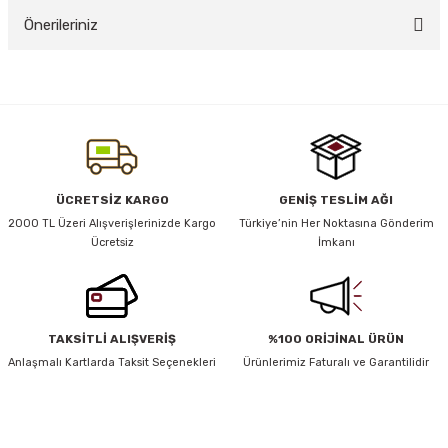
Önerileriniz
Yorum Yaz
y Thai
Bu ürünün fiyat bilgisi, resim, ürün açıklamalarında ve diğer konularda
yetersiz gördüğünüz noktaları öneri formunu kullanarak tarafımıza
stıkları
iletebilirsiniz.
Görüş ve önerileriniz için teşekkür ederiz.
Ürün resmi kalitesiz, bozuk veya görüntülenemiyor.
ÜCRETSİZ KARGO
GENİŞ TESLİM AĞI
r
Ürün açıklamasında eksik bilgiler bulunuyor.
2000 TL Üzeri Alışverişlerinizde Kargo
Türkiye’nin Her Noktasına Gönderim
Ücretsiz
İmkanı
Ürün bilgilerinde hatalar bulunuyor.
vüş)
Ürün fiyatı diğer sitelerden daha pahalı.
Bu ürüne benzer farklı alternatifler olmalı.
TAKSİTLİ ALIŞVERİŞ
%100 ORİJİNAL ÜRÜN
Anlaşmalı Kartlarda Taksit Seçenekleri
Ürünlerimiz Faturalı ve Garantilidir
er
HABER BÜLTENİ
Gönder