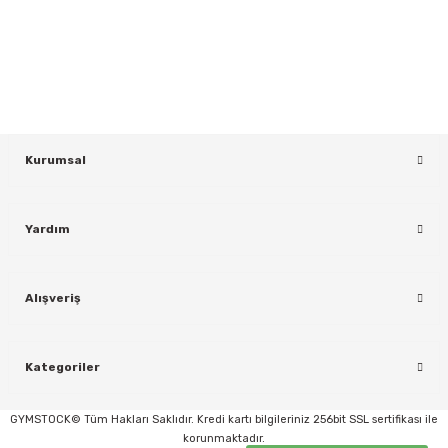
Yeniliklerden ve Kampanyalardan Haberdar Olmak İçin Haber
Bültenimize Kaydolun
KAYDOL
Kurumsal
Yardım
rı
Alışveriş
Kategoriler
GYMSTOCK© Tüm Hakları Saklıdır. Kredi kartı bilgileriniz 256bit SSL sertifikası ile
korunmaktadır.