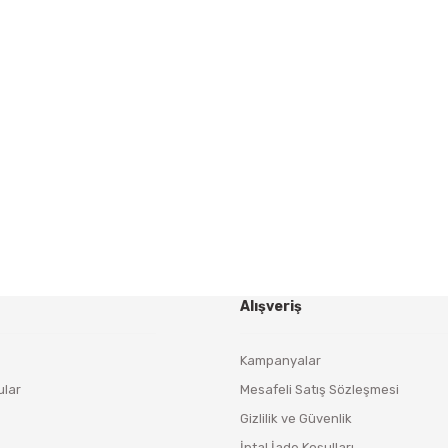
Gönder
HABER BÜLTENİ
Yeniliklerden ve Kampanyalardan Haberdar Olmak İçin
Haber Bültenimize Kaydolun
KAYDOL
Alışveriş
Kampanyalar
ular
Mesafeli Satış Sözleşmesi
Gizlilik ve Güvenlik
İptal İade Koşulları