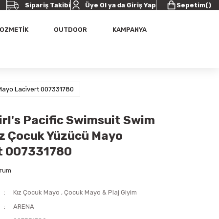
Sipariş Takibi
Üye Ol ya da Giriş Yap
Sepetim
(
)
OZMETİK
OUTDOOR
KAMPANYA
 Mayo Laci̇vert 007331780
irl's Pacific Swimsuit Swim
ız Çocuk Yüzücü Mayo
rt 007331780
orum
Kız Çocuk Mayo
,
Çocuk Mayo & Plaj Giyim
ARENA