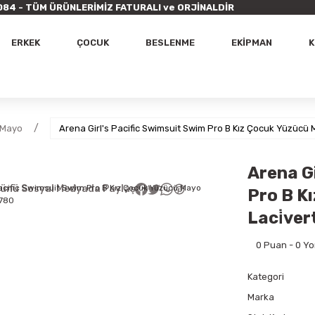
9 7084 - TÜM ÜRÜNLERİMİZ FATURALI ve ORJİNALDİR
ERKEK
ÇOCUK
BESLENME
EKİPMAN
K
 Mayo
Arena Girl's Pacific Swimsuit Swim Pro B Kız Çocuk Yüzücü
Arena G
ünü Sosyal Medyada Paylaş
Pro B K
Laci̇ve
0 Puan - 0 Y
Kategori
Marka