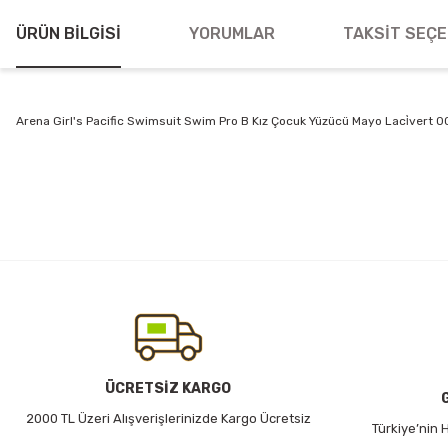
ÜRÜN BILGISI
YORUMLAR
TAKSIT SEÇE
Arena Girl's Pacific Swimsuit Swim Pro B Kız Çocuk Yüzücü Mayo Laci̇vert 
Bu ürünün fiyat bilgisi, resim, ürün açıklamalarında ve diğer konularda
Görüş ve önerileriniz için teşekkür ederiz.
Ürün resmi kalitesiz, bozuk veya görüntülenemiyor.
Ürün açıklamasında eksik bilgiler bulunuyor.
Ürün bilgilerinde hatalar bulunuyor.
Ürün fiyatı diğer sitelerden daha pahalı.
Bu ürüne benzer farklı alternatifler olmalı.
ÜCRETSİZ KARGO
2000 TL Üzeri Alışverişlerinizde Kargo Ücretsiz
Türkiye’nin