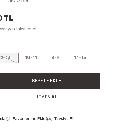
007331780
0 TL
şlayan taksitlerle!
12-13
10-11
8-9
14-15
SEPETE EKLE
HEMEN AL
mla
Tavsiye Et