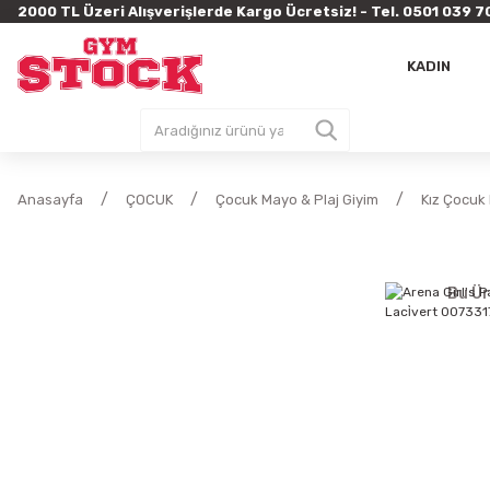
2000 TL Üzeri Alışverişlerde Kargo Ücretsiz! - Tel. 0501 03
KADIN
Anasayfa
ÇOCUK
Çocuk Mayo & Plaj Giyim
Kız Çocuk
Bu Ür