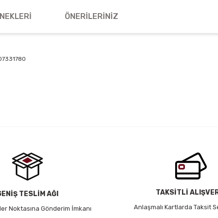
NEKLERI
ÖNERILERINIZ
007331780
 yetersiz gördüğünüz noktaları öneri formunu kullanarak tarafımıza iletebil
Bu ürüne ilk yorumu siz yapın!
Yorum Yaz
TAKSİTLİ ALIŞVE
GENİŞ TESLİM AĞI
Anlaşmalı Kartlarda Taksit S
 Her Noktasına Gönderim İmkanı