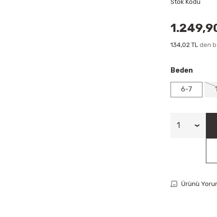
Stok Kodu
1.249,9
134,02 TL
den ba
Beden
6-7
Ürünü Yoru