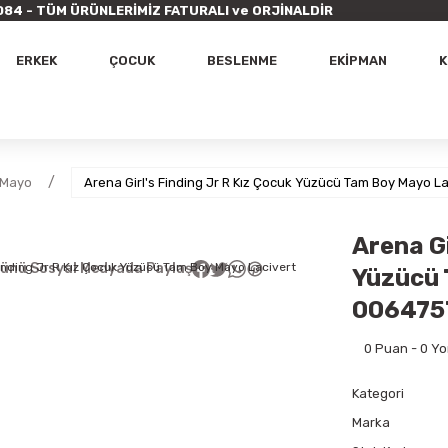
9 7084 - TÜM ÜRÜNLERİMİZ FATURALI ve ORJİNALDİR
ERKEK
ÇOCUK
BESLENME
EKİPMAN
K
 Mayo
Arena Girl's Finding Jr R Kız Çocuk Yüzücü Tam Boy Mayo La
Arena Gi
ünü Sosyal Medyada Paylaş
Yüzücü 
0064757
0 Puan - 0 Y
Kategori
Marka