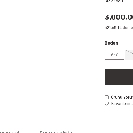
Stok Kodu
3.000,0
321,68 TL
den ba
Beden
6-7
Ürünü Yoru