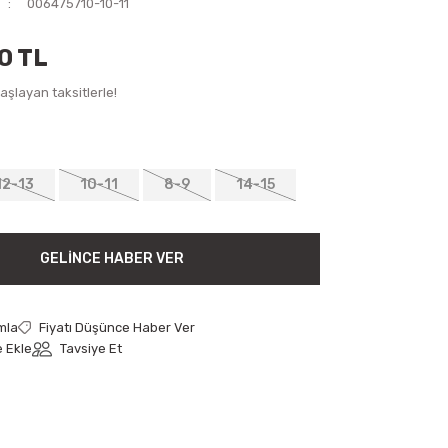
006475710-10-11
0 TL
şlayan taksitlerle!
12-13
10-11
8-9
14-15
GELINCE HABER VER
mla
Fiyatı Düşünce Haber Ver
Tavsiye Et