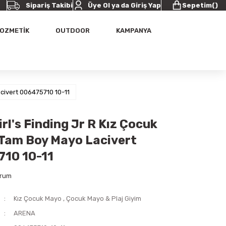
Sipariş Takibi
Üye Ol ya da Giriş Yap
Sepetim
(
)
OZMETİK
OUTDOOR
KAMPANYA
civert 006475710 10-11
rl's Finding Jr R Kız Çocuk
Tam Boy Mayo Lacivert
10 10-11
orum
Kız Çocuk Mayo
,
Çocuk Mayo & Plaj Giyim
ARENA