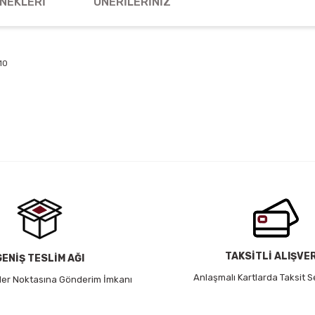
NEKLERI
ÖNERILERINIZ
10
 yetersiz gördüğünüz noktaları öneri formunu kullanarak tarafımıza iletebil
Bu ürüne ilk yorumu siz yapın!
Yorum Yaz
TAKSİTLİ ALIŞVE
GENİŞ TESLİM AĞI
Anlaşmalı Kartlarda Taksit S
 Her Noktasına Gönderim İmkanı