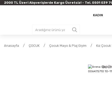
2000 TL Üzeri Alışverişlerde Kargo Ücretsiz! - Tel. 0501 03
KADIN
Anasayfa
ÇOCUK
Çocuk Mayo & Plaj Giyim
Kız Çocuk
Bu Ür