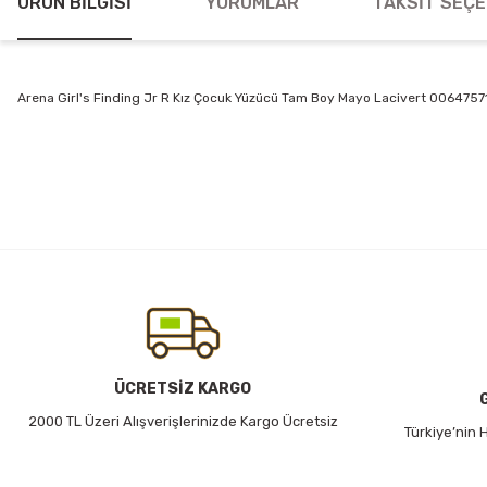
ÜRÜN BILGISI
YORUMLAR
TAKSIT SEÇE
Arena Girl's Finding Jr R Kız Çocuk Yüzücü Tam Boy Mayo Lacivert 0064757
Bu ürünün fiyat bilgisi, resim, ürün açıklamalarında ve diğer konularda
Görüş ve önerileriniz için teşekkür ederiz.
Ürün resmi kalitesiz, bozuk veya görüntülenemiyor.
Ürün açıklamasında eksik bilgiler bulunuyor.
Ürün bilgilerinde hatalar bulunuyor.
Ürün fiyatı diğer sitelerden daha pahalı.
Bu ürüne benzer farklı alternatifler olmalı.
ÜCRETSİZ KARGO
2000 TL Üzeri Alışverişlerinizde Kargo Ücretsiz
Türkiye’nin