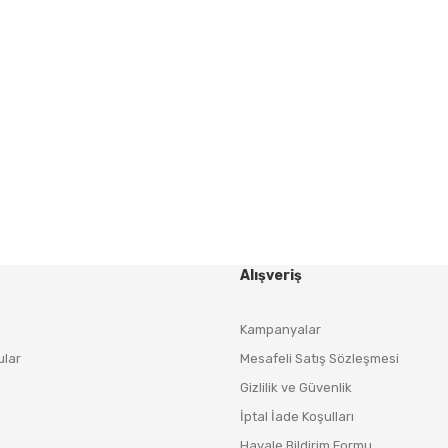
Gönder
HABER BÜLTENİ
Yeniliklerden ve Kampanyalardan Haberdar Olmak İçin
Haber Bültenimize Kaydolun
KAYDOL
Alışveriş
Kampanyalar
ular
Mesafeli Satış Sözleşmesi
Gizlilik ve Güvenlik
İptal İade Koşulları
Havale Bildirim Formu