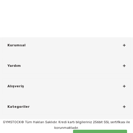
Bültenimize Kaydolun
KAYDOL
Kurumsal
Yardım
rı
Alışveriş
Kategoriler
GYMSTOCK© Tüm Hakları Saklıdır. Kredi kartı bilgileriniz 256bit SSL sertifikası ile
korunmaktadır.