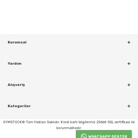
KAYDOL
Kurumsal
Yardım
rı
Alışveriş
Kategoriler
GYMSTOCK© Tüm Hakları Saklıdır. Kredi kartı bilgileriniz 256bit SSL sertifikası ile
korunmaktadır.
WHATSAPP DESTEK