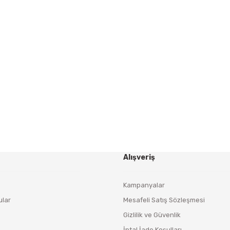
Gönder
HABER BÜLTENİ
Yeniliklerden ve Kampanyalardan Haberdar Olmak İçin
Haber Bültenimize Kaydolun
KAYDOL
Alışveriş
Kampanyalar
ular
Mesafeli Satış Sözleşmesi
Gizlilik ve Güvenlik
İptal İade Koşulları