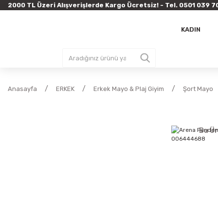
2000 TL Üzeri Alışverişlerde Kargo Ücretsiz! - Tel. 0501 03
KADIN
Anasayfa
ERKEK
Erkek Mayo & Plaj Giyim
Şort Mayo
Bu Ür