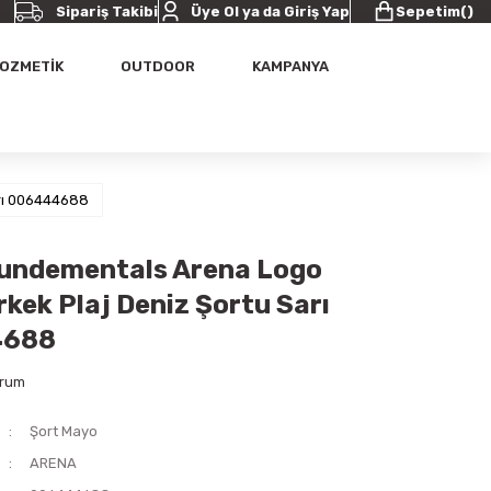
Sipariş Takibi
Üye Ol ya da Giriş Yap
Sepetim
(
)
OZMETİK
OUTDOOR
KAMPANYA
arı 006444688
undementals Arena Logo
rkek Plaj Deniz Şortu Sarı
4688
orum
Şort Mayo
ARENA