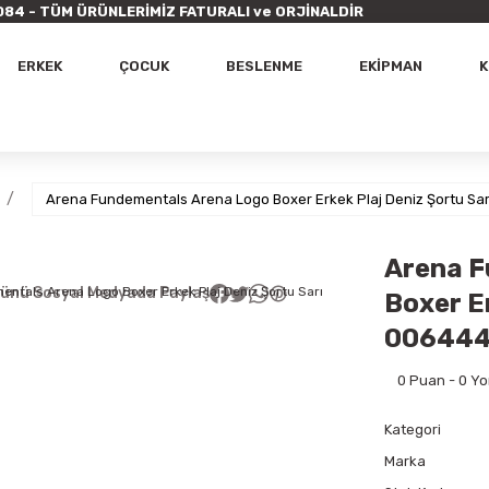
9 7084 - TÜM ÜRÜNLERİMİZ FATURALI ve ORJİNALDİR
ERKEK
ÇOCUK
BESLENME
EKİPMAN
K
Arena Fundementals Arena Logo Boxer Erkek Plaj Deniz Şortu S
Arena F
ünü Sosyal Medyada Paylaş
Boxer E
00644
0 Puan - 0 Y
Kategori
Marka