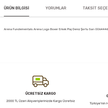
ÜRÜN BILGISI
YORUMLAR
TAKSIT SEÇE
Arena Fundementals Arena Logo Boxer Erkek Plaj Deniz Şortu Sarı 006444
Bu ürünün fiyat bilgisi, resim, ürün açıklamalarında ve diğer konularda
Görüş ve önerileriniz için teşekkür ederiz.
Ürün resmi kalitesiz, bozuk veya görüntülenemiyor.
Ürün açıklamasında eksik bilgiler bulunuyor.
Ürün bilgilerinde hatalar bulunuyor.
Ürün fiyatı diğer sitelerden daha pahalı.
Bu ürüne benzer farklı alternatifler olmalı.
ÜCRETSİZ KARGO
2000 TL Üzeri Alışverişlerinizde Kargo Ücretsiz
Türkiye’nin