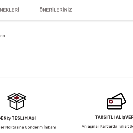
NEKLERI
ÖNERILERINIZ
688
 yetersiz gördüğünüz noktaları öneri formunu kullanarak tarafımıza iletebil
Bu ürüne ilk yorumu siz yapın!
Yorum Yaz
TAKSİTLİ ALIŞVE
GENİŞ TESLİM AĞI
Anlaşmalı Kartlarda Taksit S
 Her Noktasına Gönderim İmkanı