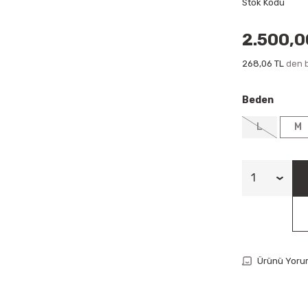
Stok Kodu
2.500,0
268,06 TL
den b
Beden
L
M
Ürünü Yoru