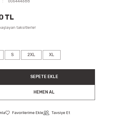
006444688
0 TL
aşlayan taksitlerle!
S
2XL
XL
SEPETE EKLE
HEMEN AL
mla
Tavsiye Et