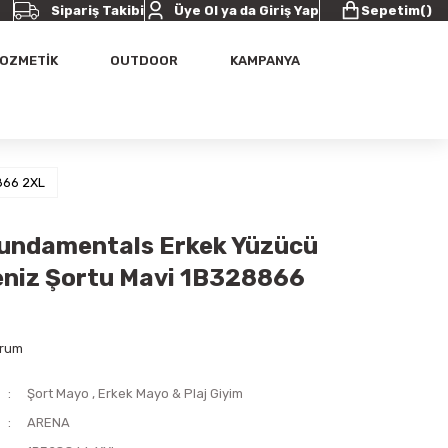
Sipariş Takibi
Üye Ol ya da Giriş Yap
Sepetim
(
)
OZMETİK
OUTDOOR
KAMPANYA
866 2XL
undamentals Erkek Yüzücü
niz Şortu Mavi 1B328866
orum
Şort Mayo
,
Erkek Mayo & Plaj Giyim
ARENA