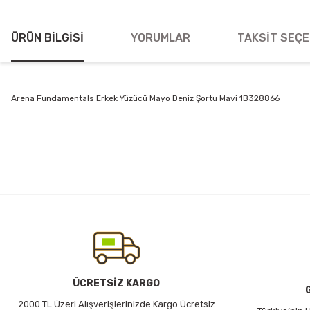
ÜRÜN BILGISI
YORUMLAR
TAKSIT SEÇE
Arena Fundamentals Erkek Yüzücü Mayo Deniz Şortu Mavi 1B328866
Bu ürünün fiyat bilgisi, resim, ürün açıklamalarında ve diğer konularda
Görüş ve önerileriniz için teşekkür ederiz.
Ürün resmi kalitesiz, bozuk veya görüntülenemiyor.
Ürün açıklamasında eksik bilgiler bulunuyor.
Ürün bilgilerinde hatalar bulunuyor.
Ürün fiyatı diğer sitelerden daha pahalı.
Bu ürüne benzer farklı alternatifler olmalı.
ÜCRETSİZ KARGO
2000 TL Üzeri Alışverişlerinizde Kargo Ücretsiz