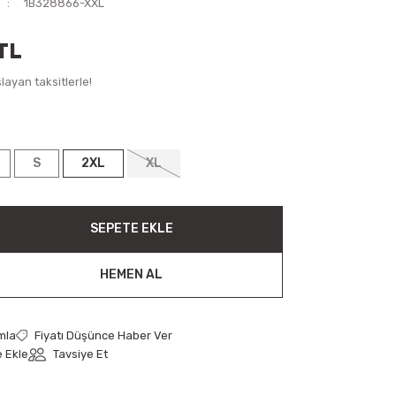
1B328866-XXL
TL
ayan taksitlerle!
S
2XL
XL
SEPETE EKLE
HEMEN AL
mla
Fiyatı Düşünce Haber Ver
Tavsiye Et