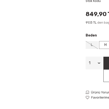
Stok Kodu
849,90 
91,13 TL
den başl
Beden
L
M
Ürünü Yoru