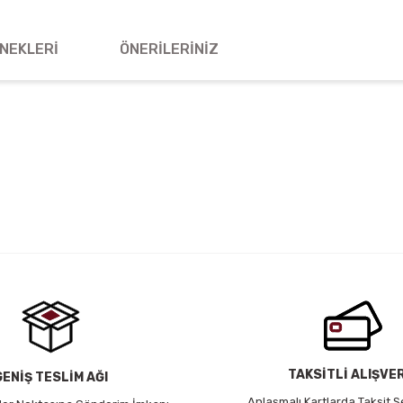
NEKLERI
ÖNERILERINIZ
 yetersiz gördüğünüz noktaları öneri formunu kullanarak tarafımıza iletebil
Bu ürüne ilk yorumu siz yapın!
Yorum Yaz
TAKSİTLİ ALIŞVE
GENİŞ TESLİM AĞI
Anlaşmalı Kartlarda Taksit S