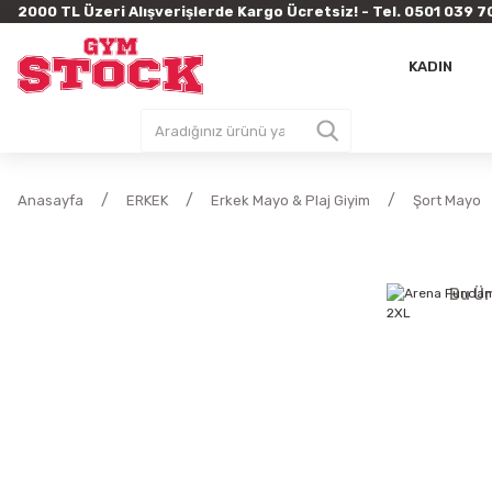
2000 TL Üzeri Alışverişlerde Kargo Ücretsiz! - Tel. 0501 03
KADIN
Anasayfa
ERKEK
Erkek Mayo & Plaj Giyim
Şort Mayo
Bu Ür