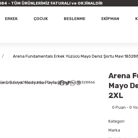
9 7084 - TÜM ÜRÜNLERİMİZ FATURALI ve ORJİNALDİR
ERKEK
ÇOCUK
BESLENME
EKİPMAN
K
Arena Fundamentals Erkek Yüzücü Mayo Deniz Şortu Mavi 1B328
Arena F
ünü Sosyal Medyada Paylaş
Mayo De
2XL
0 Puan - 0 Y
Kategori
Marka