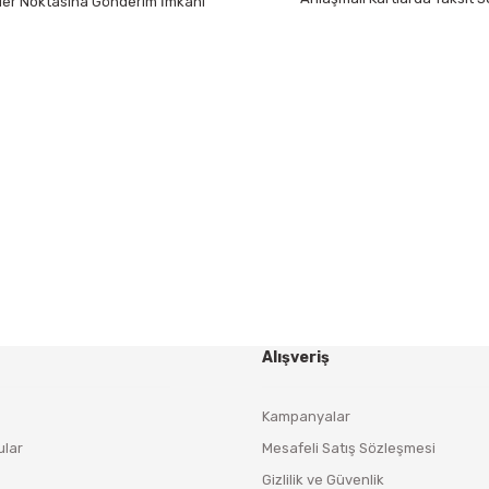
 Her Noktasına Gönderim İmkanı
Gönder
HABER BÜLTENİ
Yeniliklerden ve Kampanyalardan Haberdar Olmak İçin
Haber Bültenimize Kaydolun
KAYDOL
Alışveriş
Kampanyalar
ular
Mesafeli Satış Sözleşmesi
Gizlilik ve Güvenlik