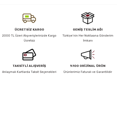
yetersiz gördüğünüz noktaları öneri formunu kullanarak tarafımıza
iletebilirsiniz.
Görüş ve önerileriniz için teşekkür ederiz.
y Thai
Ürün resmi kalitesiz, bozuk veya görüntülenemiyor.
ÜCRETSİZ KARGO
GENİŞ TESLİM AĞI
stıkları
Ürün açıklamasında eksik bilgiler bulunuyor.
2000 TL Üzeri Alışverişlerinizde Kargo
Türkiye’nin Her Noktasına Gönderim
Ücretsiz
İmkanı
Ürün bilgilerinde hatalar bulunuyor.
Ürün fiyatı diğer sitelerden daha pahalı.
r
Bu ürüne benzer farklı alternatifler olmalı.
TAKSİTLİ ALIŞVERİŞ
%100 ORİJİNAL ÜRÜN
vüş)
Anlaşmalı Kartlarda Taksit Seçenekleri
Ürünlerimiz Faturalı ve Garantilidir
HABER BÜLTENİ
Gönder
Yeniliklerden ve Kampanyalardan Haberdar Olmak İçin Haber
Bültenimize Kaydolun
er
KAYDOL