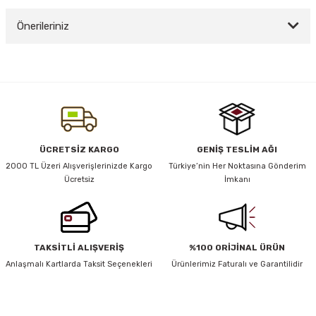
Önerileriniz
Yorum Yaz
y Thai
Bu ürünün fiyat bilgisi, resim, ürün açıklamalarında ve diğer konularda
yetersiz gördüğünüz noktaları öneri formunu kullanarak tarafımıza
stıkları
iletebilirsiniz.
Görüş ve önerileriniz için teşekkür ederiz.
Ürün resmi kalitesiz, bozuk veya görüntülenemiyor.
ÜCRETSİZ KARGO
GENİŞ TESLİM AĞI
r
Ürün açıklamasında eksik bilgiler bulunuyor.
2000 TL Üzeri Alışverişlerinizde Kargo
Türkiye’nin Her Noktasına Gönderim
Ücretsiz
İmkanı
Ürün bilgilerinde hatalar bulunuyor.
vüş)
Ürün fiyatı diğer sitelerden daha pahalı.
Bu ürüne benzer farklı alternatifler olmalı.
TAKSİTLİ ALIŞVERİŞ
%100 ORİJİNAL ÜRÜN
Anlaşmalı Kartlarda Taksit Seçenekleri
Ürünlerimiz Faturalı ve Garantilidir
er
HABER BÜLTENİ
Gönder