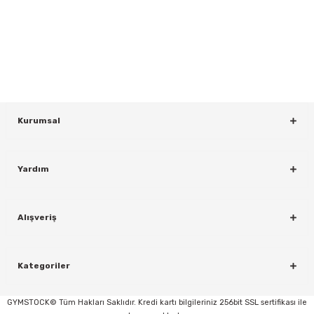
Yeniliklerden ve Kampanyalardan Haberdar Olmak İçin Haber
Bültenimize Kaydolun
KAYDOL
Kurumsal
Yardım
rı
Alışveriş
Kategoriler
GYMSTOCK© Tüm Hakları Saklıdır. Kredi kartı bilgileriniz 256bit SSL sertifikası ile