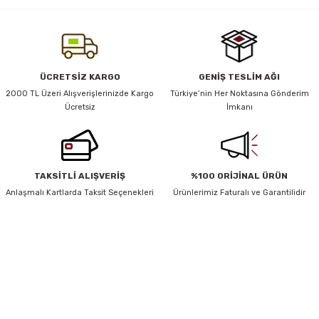
yetersiz gördüğünüz noktaları öneri formunu kullanarak tarafımıza
iletebilirsiniz.
Görüş ve önerileriniz için teşekkür ederiz.
y Thai
Ürün resmi kalitesiz, bozuk veya görüntülenemiyor.
ÜCRETSİZ KARGO
GENİŞ TESLİM AĞI
stıkları
Ürün açıklamasında eksik bilgiler bulunuyor.
2000 TL Üzeri Alışverişlerinizde Kargo
Türkiye’nin Her Noktasına Gönderim
Ücretsiz
İmkanı
Ürün bilgilerinde hatalar bulunuyor.
Ürün fiyatı diğer sitelerden daha pahalı.
Bu ürüne benzer farklı alternatifler olmalı.
r
TAKSİTLİ ALIŞVERİŞ
%100 ORİJİNAL ÜRÜN
vüş)
Anlaşmalı Kartlarda Taksit Seçenekleri
Ürünlerimiz Faturalı ve Garantilidir
HABER BÜLTENİ
Gönder
Yeniliklerden ve Kampanyalardan Haberdar Olmak İçin Haber
Bültenimize Kaydolun
er
KAYDOL