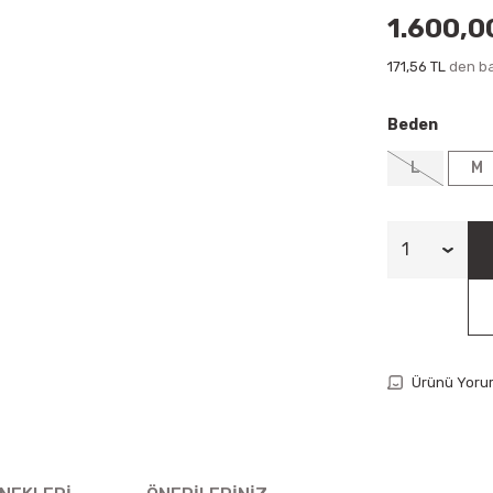
1.600,0
171,56 TL
den ba
Beden
L
M
Ürünü Yoru