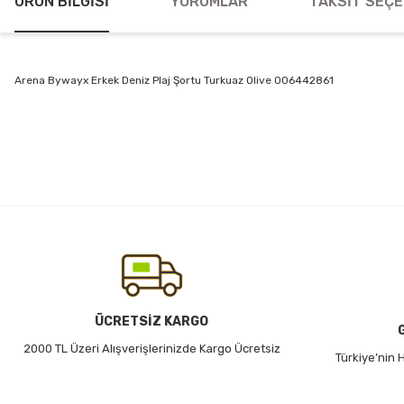
ÜRÜN BILGISI
YORUMLAR
TAKSIT SEÇE
Arena Bywayx Erkek Deniz Plaj Şortu Turkuaz Olive 006442861
Bu ürünün fiyat bilgisi, resim, ürün açıklamalarında ve diğer konularda
Görüş ve önerileriniz için teşekkür ederiz.
Ürün resmi kalitesiz, bozuk veya görüntülenemiyor.
Ürün açıklamasında eksik bilgiler bulunuyor.
Ürün bilgilerinde hatalar bulunuyor.
Ürün fiyatı diğer sitelerden daha pahalı.
Bu ürüne benzer farklı alternatifler olmalı.
ÜCRETSİZ KARGO
2000 TL Üzeri Alışverişlerinizde Kargo Ücretsiz
Türkiye’nin