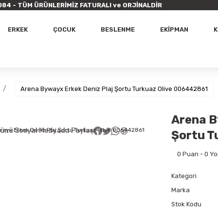
9 7084 - TÜM ÜRÜNLERİMİZ FATURALI ve ORJİNALDİR
ERKEK
ÇOCUK
BESLENME
EKİPMAN
K
Arena Bywayx Erkek Deniz Plaj Şortu Turkuaz Olive 006442861
Arena B
ünü Sosyal Medyada Paylaş
Şortu T
0 Puan - 0 Y
Kategori
Marka
Stok Kodu