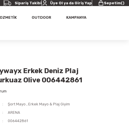
Sipariş Takibi
Üye Ol ya da Giriş Yap
Sepetim
(
)
OZMETİK
OUTDOOR
KAMPANYA
ywayx Erkek Deniz Plaj
urkuaz Olive 006442861
orum
Şort Mayo
,
Erkek Mayo & Plaj Giyim
ARENA
006442861