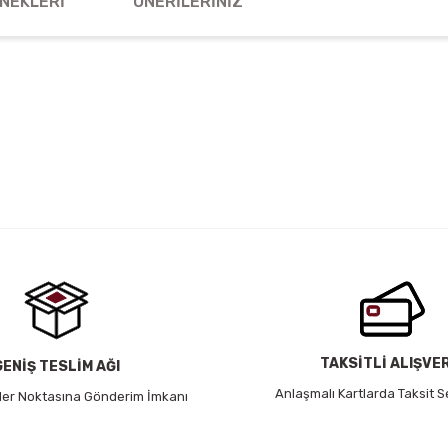
NEKLERI
ÖNERILERINIZ
 yetersiz gördüğünüz noktaları öneri formunu kullanarak tarafımıza iletebil
Bu ürüne ilk yorumu siz yapın!
Yorum Yaz
TAKSİTLİ ALIŞVE
GENİŞ TESLİM AĞI
Anlaşmalı Kartlarda Taksit S
 Her Noktasına Gönderim İmkanı