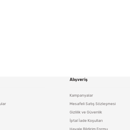
Gönder
HABER BÜLTENİ
Yeniliklerden ve Kampanyalardan Haberdar Olmak İçin
Haber Bültenimize Kaydolun
KAYDOL
Alışveriş
Kampanyalar
ular
Mesafeli Satış Sözleşmesi
Gizlilik ve Güvenlik
İptal İade Koşulları
Havale Bildirim Formu