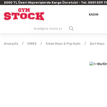
2000 TL Üzeri Alışverişlerde Kargo Ücretsiz! - Tel. 0501 03
KADIN
Anasayfa
ERKEK
Erkek Mayo & Plaj Giyim
Şort Mayo
Bu Ür