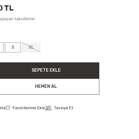
0 TL
şlayan taksitlerle!
S
XL
SEPETE EKLE
HEMEN AL
mla
Tavsiye Et