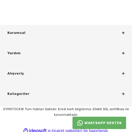
KAYDOL
Kurumsal
Yardım
Alışveriş
rı
Kategoriler
GYMSTOCK© Tüm Hakları Saklıdır. Kredi kartı bilgileriniz 256bit SSL sertifikası ile
korunmaktadır.
WHATSAPP DESTEK
ideasoft
ile
e-