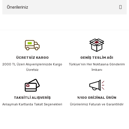
Önerileriniz
Yorum Yaz
y Thai
Bu ürünün fiyat bilgisi, resim, ürün açıklamalarında ve diğer konularda
yetersiz gördüğünüz noktaları öneri formunu kullanarak tarafımıza
stıkları
iletebilirsiniz.
Görüş ve önerileriniz için teşekkür ederiz.
Ürün resmi kalitesiz, bozuk veya görüntülenemiyor.
ÜCRETSİZ KARGO
GENİŞ TESLİM AĞI
r
Ürün açıklamasında eksik bilgiler bulunuyor.
2000 TL Üzeri Alışverişlerinizde Kargo
Türkiye’nin Her Noktasına Gönderim
Ücretsiz
İmkanı
Ürün bilgilerinde hatalar bulunuyor.
vüş)
Ürün fiyatı diğer sitelerden daha pahalı.
Bu ürüne benzer farklı alternatifler olmalı.
TAKSİTLİ ALIŞVERİŞ
%100 ORİJİNAL ÜRÜN
Anlaşmalı Kartlarda Taksit Seçenekleri
Ürünlerimiz Faturalı ve Garantilidir
er
HABER BÜLTENİ
Gönder