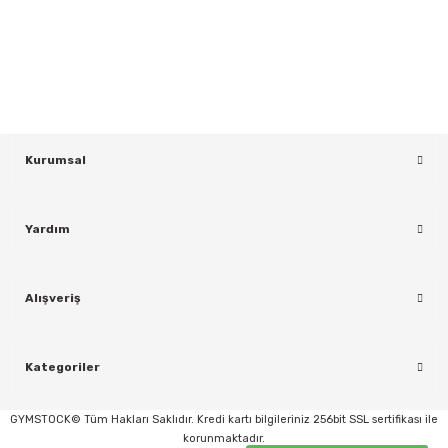
Yeniliklerden ve Kampanyalardan Haberdar Olmak İçin Haber
Bültenimize Kaydolun
KAYDOL
Kurumsal
Yardım
rı
Alışveriş
Kategoriler
GYMSTOCK© Tüm Hakları Saklıdır. Kredi kartı bilgileriniz 256bit SSL sertifikası ile
korunmaktadır.