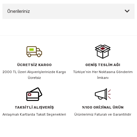
Önerileriniz
Yorum Yaz
y Thai
Bu ürünün fiyat bilgisi, resim, ürün açıklamalarında ve diğer konularda
yetersiz gördüğünüz noktaları öneri formunu kullanarak tarafımıza
stıkları
iletebilirsiniz.
Görüş ve önerileriniz için teşekkür ederiz.
Ürün resmi kalitesiz, bozuk veya görüntülenemiyor.
ÜCRETSİZ KARGO
GENİŞ TESLİM AĞI
r
Ürün açıklamasında eksik bilgiler bulunuyor.
2000 TL Üzeri Alışverişlerinizde Kargo
Türkiye’nin Her Noktasına Gönderim
Ücretsiz
İmkanı
Ürün bilgilerinde hatalar bulunuyor.
vüş)
Ürün fiyatı diğer sitelerden daha pahalı.
Bu ürüne benzer farklı alternatifler olmalı.
TAKSİTLİ ALIŞVERİŞ
%100 ORİJİNAL ÜRÜN
Anlaşmalı Kartlarda Taksit Seçenekleri
Ürünlerimiz Faturalı ve Garantilidir
er
HABER BÜLTENİ
Gönder