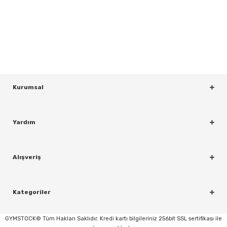
Yeniliklerden ve Kampanyalardan Haberdar Olmak İçin Haber
Bültenimize Kaydolun
KAYDOL
Kurumsal
Yardım
rı
Alışveriş
Kategoriler
GYMSTOCK© Tüm Hakları Saklıdır. Kredi kartı bilgileriniz 256bit SSL sertifikası ile